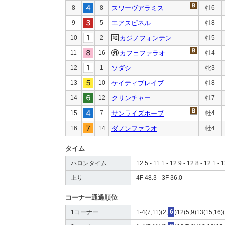
8
8
スワーヴアラミス
牡6
9
5
エアスピネル
牡8
10
2
カジノフォンテン
牡5
11
16
カフェファラオ
牡4
12
1
ソダシ
牝3
13
10
ケイティブレイブ
牡8
14
12
クリンチャー
牡7
15
7
サンライズホープ
牡4
16
14
ダノンファラオ
牡4
タイム
ハロンタイム
12.5 - 11.1 - 12.9 - 12.8 - 12.1 - 1
上り
4F 48.3 - 3F 36.0
コーナー通過順位
1コーナー
1-4(7,11)(2,
6
)12(5,9)13(15,16)