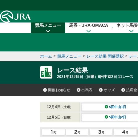
本文へ移動する
競馬メニュー
馬券・JRA-UMACA
ネット馬券
ホーム
>
競馬メニュー
>
レース結果 開催選択
>
レー
レース結果
2021年12月5日（日曜）6回中京2日 11レース
開催お知らせ
出馬表
オッズ
払戻金
12月4日
5回中山1日
（土曜）
12月5日
5回中山2日
（日曜）