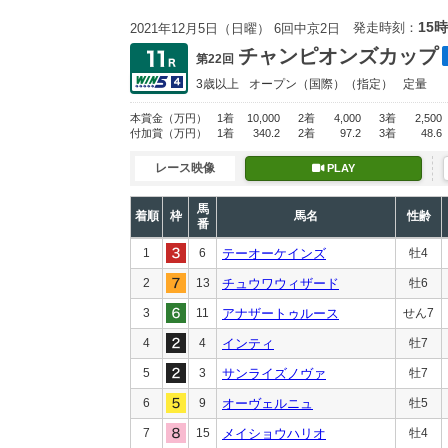
15時
発走時刻：
2021年12月5日（日曜） 6回中京2日
チャンピオンズカップ
第22回
3歳以上
オープン
（国際）（指定）
定量
本賞金
（万円）
1着
10,000
2着
4,000
3着
2,500
付加賞
（万円）
1着
340.2
2着
97.2
3着
48.6
レース映像
PLAY
馬
着順
枠
馬名
性齢
番
1
6
テーオーケインズ
牡4
2
13
チュウワウィザード
牡6
3
11
アナザートゥルース
せん7
4
4
インティ
牡7
5
3
サンライズノヴァ
牡7
6
9
オーヴェルニュ
牡5
7
15
メイショウハリオ
牡4