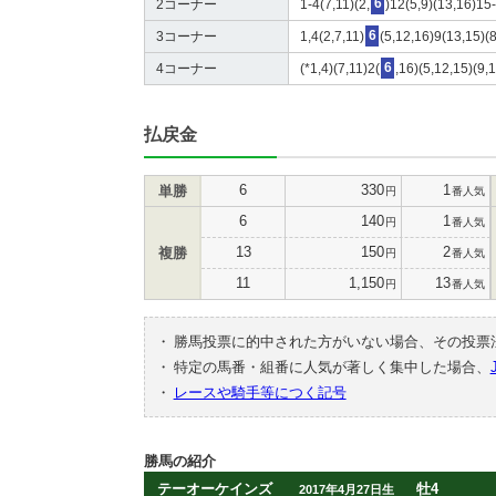
2コーナー
1-4(7,11)(2,
6
)12(5,9)(13,16)15
3コーナー
1,4(2,7,11)
6
(5,12,16)9(13,15)(
4コーナー
(*1,4)(7,11)2(
6
,16)(5,12,15)(9,
払戻金
6
330
1
単勝
円
番人気
6
140
1
円
番人気
13
150
2
複勝
円
番人気
11
1,150
13
円
番人気
・
勝馬投票に的中された方がいない場合、その投票
・
特定の馬番・組番に人気が著しく集中した場合、
・
レースや騎手等につく記号
勝馬の紹介
テーオーケインズ
牡4
2017年4月27日生