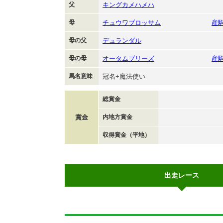
父
キングカメハメハ
母
チュウワブロッサム
産
母の父
デュランダル
母の母
オータムブリーズ
産
馬名意味
冠名+魔法使い
総賞金
賞金
内地方賞金
収得賞金（平地）
出走レース