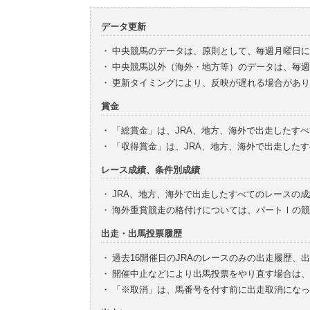
データ更新
・
中央競馬のデータは、原則として、毎週月曜日に
・
中央競馬以外（海外・地方等）のデータは、毎週
・
更新タイミングにより、反映が遅れる場合があり
賞金
・
「総賞金」は、JRA、地方、海外で出走したす
・
「収得賞金」は、JRA、地方、海外で出走した
レース成績、条件別成績
・
JRA、地方、海外で出走したすべてのレースの
・
海外重賞競走の格付けについては、パートⅠの競
出走・出馬投票履歴
・
過去16開催日のJRAのレースのみの出走履歴、
・
開催中止などにより出馬投票をやり直す場合は、
・
「※取消」は、馬番号を付す前に出走取消になっ