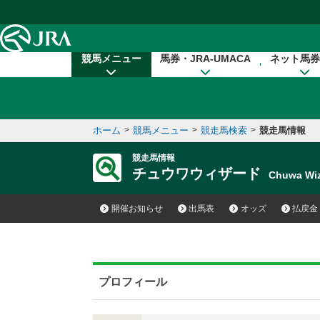
本文へ移動する
競馬メニュー
馬券・JRA-UMACA
ネット馬券
ホーム
>
競馬メニュー
>
競走馬検索
>
競走馬情報
競走馬情報
チュウワウィザード
Chuwa Wi
開催お知らせ
出馬表
オッズ
払戻金
プロフィール