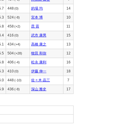
5.7
448
的場 均
14
(0)
5.3
524
宮本 博
10
(-8)
5.8
458
昆 貢
11
(+2)
4.4
416
武市 康男
15
(0)
5.1
434
高橋 康之
13
(+4)
5.5
504
牧田 和弥
12
(+28)
5.8
406
松永 康利
16
(-4)
5.3
410
伊藤 伸一
18
(0)
6.0
448
佐々木 晶三
7
(-10)
5.9
436
深山 雅史
17
(-8)