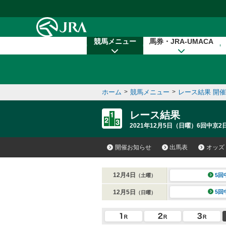
本文へ移動する
競馬メニュー
馬券・JRA-UMACA
ホーム
>
競馬メニュー
>
レース結果 開
レース結果
2021年12月5日（日曜）6回中京2
開催お知らせ
出馬表
オッズ
12月4日
5回
（土曜）
12月5日
5回
（日曜）