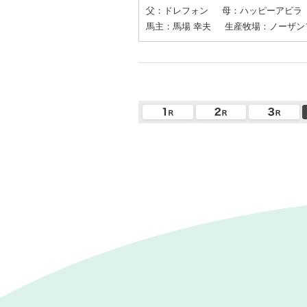
父：ドレフォン
母：ハッピーアビラ
馬主：馬場 幸夫
生産牧場：ノーザン