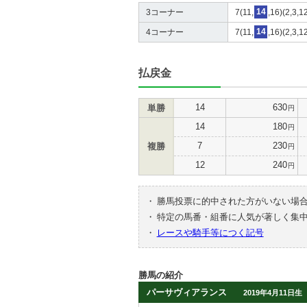
3コーナー
7(11,
14
,16)(2,3,1
4コーナー
7(11,
14
,16)(2,3,1
払戻金
14
630
単勝
円
14
180
円
7
230
複勝
円
12
240
円
・
勝馬投票に的中された方がいない場
・
特定の馬番・組番に人気が著しく集
・
レースや騎手等につく記号
勝馬の紹介
パーサヴィアランス
2019年4月11日生