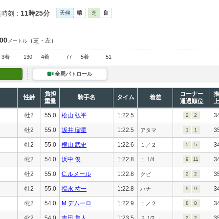
11時25分
走時刻：
天候
晴
芝
良
400
（芝・左）
メートル
3着
130
4着
77
5着
51
全周パトロール
負担
コーナー
性齢
騎手名
タイム
着差
重量
通過順位
牡2
55.0
松山 弘平
1:22.5
3
2
2
牡2
55.0
坂井 瑠星
1:22.5
3
アタマ
1
1
牡2
55.0
横山 武史
1:22.6
3
１／２
5
5
牝2
54.0
浜中 俊
1:22.8
3
１ 1/4
9
11
牡2
55.0
C.ルメール
1:22.8
3
クビ
2
2
牡2
55.0
福永 祐一
1:22.8
3
ハナ
9
9
牝2
54.0
M.デムーロ
1:22.9
3
１／２
8
8
牝2
54.0
吉田 隼人
1:23.5
3
３ 1/2
2
2