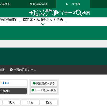
企業情報
社会貢献活動
レース情報
ネット馬券
検索
ビギナーズ
ログイン
その他施設
指定席・入場券ネット予約
情報
今週の注目レース
中京1日
開催選択へ戻る
レース選択へ戻る
中京2日