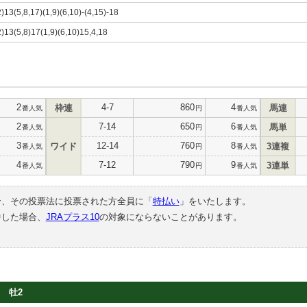
2)13(5,8,17)(1,9)(6,10)-(4,15)-18
2)13(5,8)17(1,9)(6,10)15,4,18
2
4-7
860
4
枠連
馬連
番人気
円
番人気
2
7-14
650
6
馬単
番人気
円
番人気
3
12-14
760
8
ワイド
3連複
番人気
円
番人気
4
7-12
790
9
3連単
番人気
円
番人気
合、その投票法に投票された方全員に「
特払い
」をいたします。
中した場合、
JRAプラス10
の対象にならないことがあります。
牡2