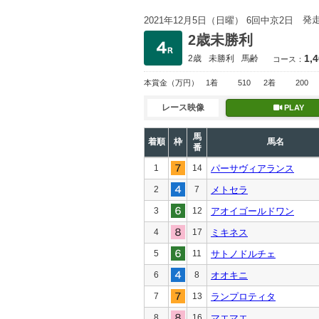
発
2021年12月5日（日曜） 6回中京2日
2歳未勝利
1,
2歳
未勝利
馬齢
コース：
本賞金
（万円）
1着
510
2着
200
レース映像
PLAY
馬
着順
枠
馬名
番
1
14
パーサヴィアランス
2
7
メトセラ
3
12
アオイゴールドワン
4
17
ミキネス
5
11
サトノドルチェ
6
8
オオキニ
7
13
ランプロティタ
8
16
マエマエ