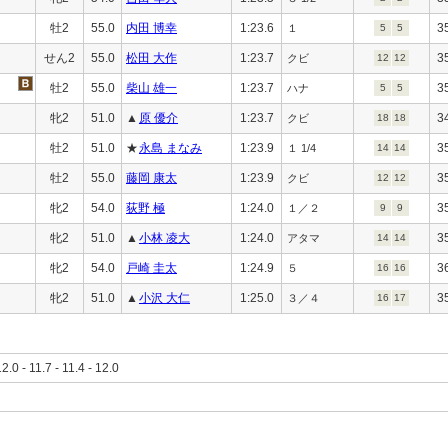
牡2
55.0
内田 博幸
1:23.6
3
１
5
5
せん2
55.0
松田 大作
1:23.7
3
クビ
12
12
牡2
55.0
柴山 雄一
1:23.7
3
ハナ
5
5
牝2
51.0
▲
原 優介
1:23.7
3
クビ
18
18
牡2
51.0
★
永島 まなみ
1:23.9
3
１ 1/4
14
14
牡2
55.0
藤岡 康太
1:23.9
3
クビ
12
12
牝2
54.0
荻野 極
1:24.0
3
１／２
9
9
牝2
51.0
▲
小林 凌大
1:24.0
3
アタマ
14
14
牝2
54.0
戸崎 圭太
1:24.9
3
５
16
16
牝2
51.0
▲
小沢 大仁
1:25.0
3
３／４
16
17
12.0 - 11.7 - 11.4 - 12.0