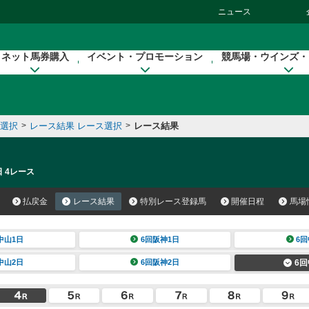
ニュース
ネット馬券購入
イベント・プロモーション
競馬場・ウインズ・
催選択
>
レース結果 レース選択
>
レース結果
日 4レース
払戻金
レース結果
特別レース登録馬
開催日程
馬場
中山1日
6回阪神1日
6回
中山2日
6回阪神2日
6回