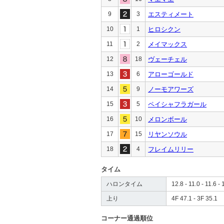
9
3
エスティメート
10
1
ヒロシクン
11
2
メイマックス
12
18
ヴェーチェル
13
6
アローゴールド
14
9
ノーモアワーズ
15
5
ペイシャフラガール
16
10
メロンボール
17
15
リヤンソウル
18
4
フレイムリリー
タイム
ハロンタイム
12.8 - 11.0 - 11.6 - 
上り
4F 47.1 - 3F 35.1
コーナー通過順位