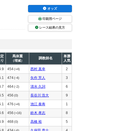
オッズ
印刷用ページ
レース結果の見方
推定
馬体重
単勝
調教師名
上り
人気
（増減）
4.9
454
西村 真幸
2
(+4)
5.1
474
矢作 芳人
3
(-4)
4.7
464
清水 久詞
6
(-2)
4.5
456
長谷川 浩大
9
(0)
5.1
476
池江 泰寿
1
(+4)
4.6
456
鈴木 孝志
8
(+16)
4.9
468
高橋 裕
5
(0)
5.8
434
久保田 貴士
4
(-6)