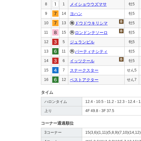
8
1
メイショウウズマサ
牡5
9
14
ヨハン
牡5
10
13
ドウドウキリシマ
牡5
11
15
ロンドンテソーロ
牡5
12
5
ジュランビル
牝5
13
11
パーティナシティ
牡5
14
6
イッツクール
牡5
15
7
スナークスター
せん5
16
12
ベストアクター
せん7
タイム
ハロンタイム
12.4 - 10.5 - 11.2 - 12.3 - 12.4 - 
上り
4F 49.8 - 3F 37.5
コーナー通過順位
3コーナー
15(3,6)(1,11)(5,8,9)(7,10)(14,12)