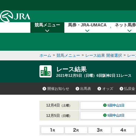
本文へ移動する
競馬メニュー
馬券・JRA-UMACA
ネット馬券
ホーム
>
競馬メニュー
>
レース結果 開催選択
>
レー
レース結果
2021年12月5日（日曜）6回阪神2日 11レース
開催お知らせ
出馬表
オッズ
払戻金
12月4日
5回中山1日
（土曜）
12月5日
5回中山2日
（日曜）