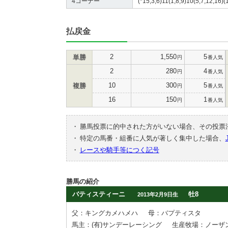
4コーナー
(*15,3,6)11(1,8,9)10(5,7,12,16)(
払戻金
2
1,550
5
単勝
円
番人気
2
280
4
円
番人気
10
300
5
複勝
円
番人気
16
150
1
円
番人気
・
勝馬投票に的中された方がいない場合、その投票
・
特定の馬番・組番に人気が著しく集中した場合、
・
レースや騎手等につく記号
勝馬の紹介
バティスティーニ
牡8
2013年2月9日生
父：キングカメハメハ
母：バプティスタ
馬主：(有)サンデーレーシング
生産牧場：ノーザ