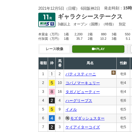
15時
発走時刻：
2021年12月5日（日曜） 6回阪神2日
ギャラクシーステークス
3歳以上
オープン
（国際）（特指）
別定
本賞金
（万円）
1着
2,200
2着
880
3着
550
付加賞
（万円）
1着
35.7
2着
10.2
3着
5.1
レース映像
PLAY
馬
着順
枠
馬名
性齢
番
1
2
バティスティーニ
牡8
2
10
コパノマーキュリー
牡4
3
16
タガノビューティー
牡4
4
4
ハーグリーブス
牡6
5
9
イメル
牡5
6
8
モズダッシュスター
牡5
7
3
ケイアイターコイズ
牡5