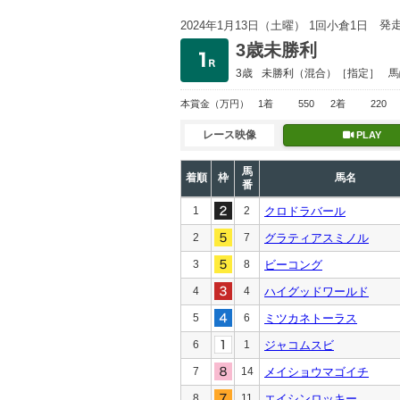
発
2024年1月13日（土曜） 1回小倉1日
3歳未勝利
3歳
未勝利
（混合）［指定］
馬
本賞金
（万円）
1着
550
2着
220
レース映像
PLAY
馬
着順
枠
馬名
番
1
2
クロドラバール
2
7
グラティアスミノル
3
8
ビーコング
4
4
ハイグッドワールド
5
6
ミツカネトーラス
6
1
ジャコムスビ
7
14
メイショウマゴイチ
8
11
エイシンロッキー