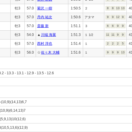
牡3
57.0
菊沢 一樹
1:50.5
4
２
8
8
13
13
牡3
57.0
丹内 祐次
1:50.6
4
アタマ
9
9
12
9
牡3
57.0
斎藤 新
1:51.1
4
３
6
6
9
9
牡3
54.0
▲
川端 海翼
1:51.3
4
１ 1/2
11
11
9
9
牡3
57.0
西村 淳也
1:51.4
4
１
2
2
2
5
牡3
56.0
☆
佐々木 大輔
1:51.6
4
１
9
9
9
13
3.2 - 13.3 - 13.1 - 12.9 - 13.5 - 12.6
2-(10,9)(14,13)6,7
2(10,9)(6,14,13)7
8(5,9,13)10(12,6)
8(10,5,13,6)(12,9)