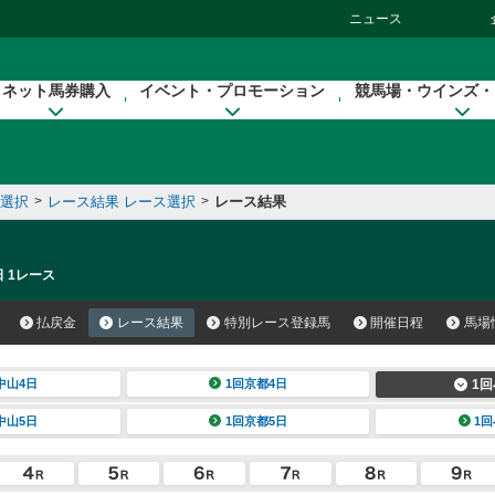
ニュース
ネット馬券購入
イベント・プロモーション
競馬場・ウインズ・
催選択
>
レース結果 レース選択
>
レース結果
日 1レース
払戻金
レース結果
特別レース登録馬
開催日程
馬場
中山4日
1回京都4日
1回
中山5日
1回京都5日
1回