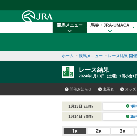
本文へ移動する
競馬メニュー
馬券・JRA-UMACA
ホーム
>
競馬メニュー
>
レース結果 開
レース結果
2024年1月13日（土曜）1回小倉1
開催お知らせ
出馬表
オッズ
1月13日
1回
（土曜）
1月14日
1回
（日曜）