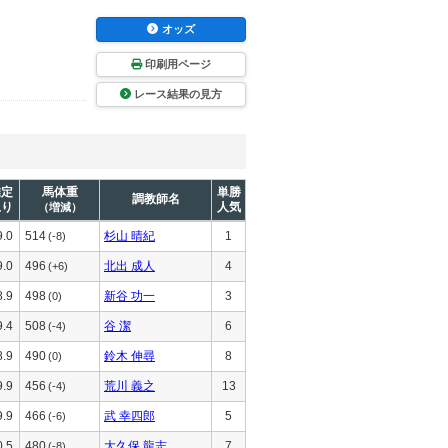
オッズ
印刷用ページ
レース結果の見方
推定
馬体重
単勝
調教師名
上り
人気
（増減）
9.0
514
杉山 晴紀
1
(-8)
9.0
496
北出 成人
4
(+6)
8.9
498
新谷 功一
3
(0)
9.4
508
谷 潔
6
(-4)
8.9
490
鈴木 伸尋
8
(0)
9.9
456
荒川 義之
13
(-4)
9.9
466
武 幸四郎
5
(-6)
0.5
480
大久保 龍志
7
(-8)