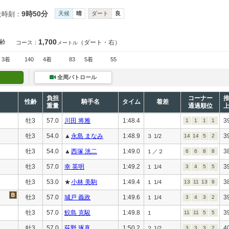
9時50分
走時刻：
天候
晴
ダート
良
1,700
齢
（ダート・右）
コース：
メートル
3着
140
4着
83
5着
55
全周パトロール
負担
コーナー
性齢
騎手名
タイム
着差
重量
通過順位
牡3
57.0
川田 将雅
1:48.4
3
1
1
1
1
牡3
54.0
▲
永島 まなみ
1:48.9
3
３ 1/2
14
14
5
2
牡3
54.0
▲
西塚 洸二
1:49.0
3
１／２
6
6
8
8
牡3
57.0
幸 英明
1:49.2
3
１ 1/4
3
4
5
5
牡3
53.0
★
小林 美駒
1:49.4
3
１ 1/4
13
11
13
9
牡3
57.0
城戸 義政
1:49.6
3
１ 1/4
3
4
3
2
牡3
57.0
鮫島 克駿
1:49.8
3
１
11
11
5
5
牡3
57.0
荻野 琢真
1:50.2
4
２ 1/2
3
3
3
2