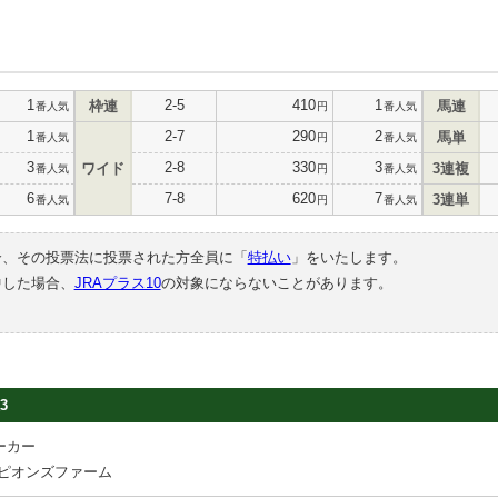
1
2-5
410
1
枠連
馬連
番人気
円
番人気
1
2-7
290
2
馬単
番人気
円
番人気
3
2-8
330
3
ワイド
3連複
番人気
円
番人気
6
7-8
620
7
3連単
番人気
円
番人気
合、その投票法に投票された方全員に「
特払い
」をいたします。
中した場合、
JRAプラス10
の対象にならないことがあります。
3
ーカー
ピオンズファーム