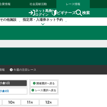
企業情報
社会貢献活動
レース情報
ネット馬券
検索
ビギナーズ
ログイン
その他施設
指定席・入場券ネット予約
情報
今週の注目レース
小倉1日
開催選択へ戻る
レース選択へ戻る
小倉2日