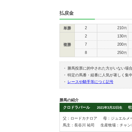
払戻金
2
210
単勝
円
2
130
円
7
200
複勝
円
8
250
円
・
勝馬投票に的中された方がいない場
・
特定の馬番・組番に人気が著しく集
・
レースや騎手等につく記号
勝馬の紹介
クロドラバール
牡
2021年3月22日生
父：ロードカナロア
母：ジュエルメ
馬主：長谷川 祐司
生産牧場：チャン