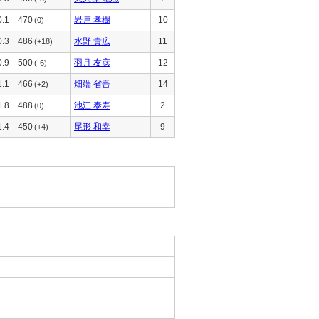
0.1
470
岩戸 孝樹
10
(0)
0.3
486
水野 貴広
11
(+18)
0.9
500
羽月 友彦
12
(-6)
1.1
466
畑端 省吾
14
(+2)
1.8
488
池江 泰寿
2
(0)
1.4
450
尾形 和幸
9
(+4)