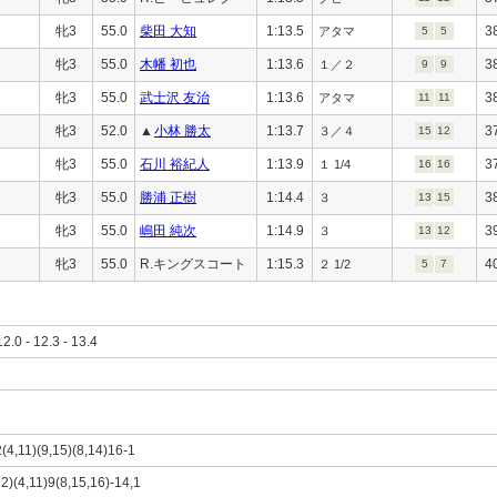
牝3
55.0
柴田 大知
1:13.5
3
アタマ
5
5
牝3
55.0
木幡 初也
1:13.6
3
１／２
9
9
牝3
55.0
武士沢 友治
1:13.6
3
アタマ
11
11
牝3
52.0
▲
小林 勝太
1:13.7
3
３／４
15
12
牝3
55.0
石川 裕紀人
1:13.9
3
１ 1/4
16
16
牝3
55.0
勝浦 正樹
1:14.4
3
３
13
15
牝3
55.0
嶋田 純次
1:14.9
3
３
13
12
牝3
55.0
R.キングスコート
1:15.3
4
２ 1/2
5
7
12.0 - 12.3 - 13.4
2(4,11)(9,15)(8,14)16-1
12)(4,11)9(8,15,16)-14,1