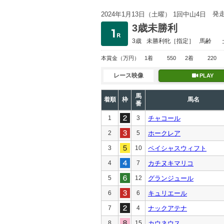
発
2024年1月13日（土曜） 1回中山4日
3歳未勝利
3歳
未勝利
牝［指定］
馬齢
本賞金
（万円）
1着
550
2着
220
レース映像
PLAY
馬
着順
枠
馬名
番
1
3
チャコール
2
5
ホークレア
3
10
ペイシャスウィフト
4
7
カチヌキマリコ
5
12
グランジュール
6
6
キュリエール
7
4
ナックアテナ
8
15
カウネウス