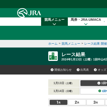
本文へ移動する
競馬メニュー
馬券・JRA-UMACA
ホーム
>
競馬メニュー
>
レース結果 開
レース結果
2024年1月13日（土曜）1回中山4
開催お知らせ
出馬表
オッズ
1月13日
1回
（土曜）
1月14日
1回
（日曜）