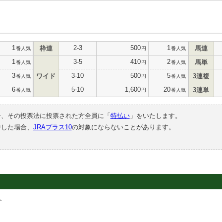
1
2-3
500
1
枠連
馬連
番人気
円
番人気
1
3-5
410
2
馬単
番人気
円
番人気
3
3-10
500
5
ワイド
3連複
番人気
円
番人気
6
5-10
1,600
20
3連単
番人気
円
番人気
合、その投票法に投票された方全員に「
特払い
」をいたします。
中した場合、
JRAプラス10
の対象にならないことがあります。
ト