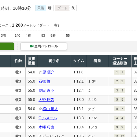
10時10分
走時刻：
天候
晴
ダート
良
1,200
（ダート・右）
コース：
メートル
3着
140
4着
83
5着
55
全周パトロール
負担
コーナー
性齢
騎手名
タイム
着差
重量
通過順位
牝3
54.0
☆
原 優介
1:11.8
3
1
1
牝3
55.0
石橋 脩
1:12.1
3
１ 3/4
2
2
牝3
55.0
柴田 善臣
1:12.4
3
２
3
3
牝3
55.0
大野 拓弥
1:13.0
3
３ 1/2
5
5
牝3
54.0
☆
横山 琉人
1:13.1
3
クビ
8
7
牝3
55.0
C.ルメール
1:13.3
3
１ 1/2
4
4
牝3
55.0
木幡 巧也
1:13.4
3
１／２
9
9
牝3
55.0
R.ピーヒュレク
1:13.5
3
クビ
11
12