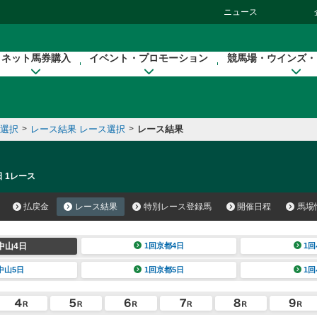
ニュース
ネット馬券購入
イベント・プロモーション
競馬場・ウインズ・
催選択
>
レース結果 レース選択
>
レース結果
日 1レース
払戻金
レース結果
特別レース登録馬
開催日程
馬場
中山4日
1回京都4日
1回
中山5日
1回京都5日
1回