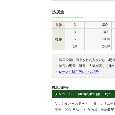
払戻金
3
300
単勝
円
3
140
円
5
190
複勝
円
10
240
円
・
勝馬投票に的中された方がいない場
・
特定の馬番・組番に人気が著しく集
・
レースや騎手等につく記号
勝馬の紹介
チャコール
牝3
2021年3月29日生
父：シルバーステート
母：マリエッ
馬主：落合 幸弘
生産牧場：三嶋牧場