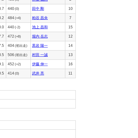
8.7
440
田中 剛
10
(0)
8.2
484
粕谷 昌央
7
(+4)
8.0
440
池上 昌和
15
(-2)
7.7
472
堀内 岳志
12
(+8)
7.5
404
黒岩 陽一
14
(初出走)
8.5
506
村田 一誠
13
(初出走)
9.1
452
伊藤 伸一
16
(+2)
0.5
414
武井 亮
11
(0)