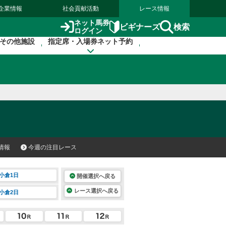
企業情報
社会貢献活動
レース情報
ネット馬券
検索
ビギナーズ
ログイン
その他施設
指定席・入場券ネット予約
情報
今週の注目レース
小倉1日
開催選択へ戻る
レース選択へ戻る
小倉2日