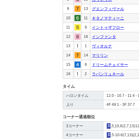
9
13
グエンフィヴァル
10
11
キタノマティーニ
11
9
イントゥザフロー
12
16
インファンタ
13
1
ヴィオルナ
14
14
マリリン
15
8
ドリームチェイサー
16
2
ラパンリュネール
タイム
ハロンタイム
12.0 - 10.7 - 11.4 - 
上り
4F 49.1 - 3F 37.7
コーナー通過順位
3コーナー
3
,5,10,6(2,7,13)1
4コーナー
3
,5-10-6(7,13)(2,