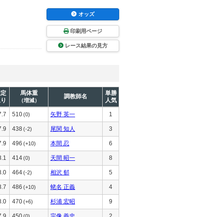
オッズ
印刷用ページ
レース結果の見方
推定
馬体重
単勝
調教師名
上り
人気
（増減）
7.7
510
矢野 英一
1
(0)
7.9
438
尾関 知人
3
(-2)
7.9
496
本間 忍
6
(+10)
8.1
414
天間 昭一
8
(0)
8.0
464
相沢 郁
5
(-2)
8.7
486
蛯名 正義
4
(+10)
8.0
470
杉浦 宏昭
9
(+6)
7.9
450
宗像 義忠
2
(0)