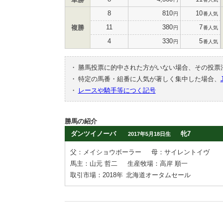
8
810
10
円
番人気
11
380
7
複勝
円
番人気
4
330
5
円
番人気
・
勝馬投票に的中された方がいない場合、その投票
・
特定の馬番・組番に人気が著しく集中した場合、
・
レースや騎手等につく記号
勝馬の紹介
ダンツイノーバ
牝7
2017年5月18日生
父：メイショウボーラー
母：サイレントイヴ
馬主：山元 哲二
生産牧場：高岸 順一
取引市場：2018年
北海道オータムセール