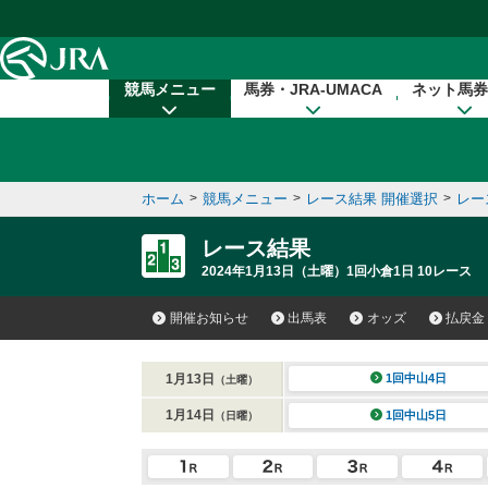
本文へ移動する
競馬メニュー
馬券・JRA-UMACA
ネット馬券
ホーム
>
競馬メニュー
>
レース結果 開催選択
>
レー
レース結果
2024年1月13日（土曜）1回小倉1日 10レース
開催お知らせ
出馬表
オッズ
払戻金
1月13日
1回中山4日
（土曜）
1月14日
1回中山5日
（日曜）