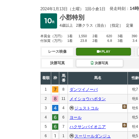
14時
発走時刻：
2024年1月13日（土曜） 1回小倉1日
小郡特別
4歳以上
2勝クラス
（混合）［指定］
定量
本賞金
（万円）
1着
1,550
2着
620
3着
390
付加賞
（万円）
1着
23.8
2着
6.8
3着
3.4
レース映像
PLAY
決勝写真
決勝写真
馬
着順
枠
馬名
性齢
番
1
8
ダンツイノーバ
牝7
2
11
メイショウハボタン
牝6
3
4
ジュストコル
牡6
4
6
ヨール
牝5
5
7
ハクサンパイオニア
牡4
6
1
スーリールダンジュ
牝5