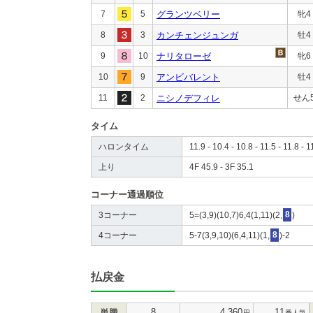
7
5
グランツベリー
牝4
8
3
カンチェンジュンガ
牡4
9
10
ナリタローゼ
牝6
10
9
アンビバレント
牡4
11
2
ニシノデフィレ
せん
タイム
ハロンタイム
11.9 - 10.4 - 10.8 - 11.5 - 11.8 - 1
上り
4F 45.9 - 3F 35.1
コーナー通過順位
3コーナー
5=(3,9)(10,7)6,4(1,11)(2,
8
)
4コーナー
5-7(3,9,10)(6,4,11)(1,
8
)-2
払戻金
8
4,360
11
単勝
円
番人気