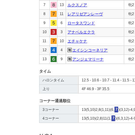
7
13
ルクスノア
牝2
8
11
レアリゼアンレーヴ
牝2
9
6
ロータスワンド
牝2
10
3
アナベルエクラ
牝2
11
10
エチャケナ
牝2
12
4
エイシンコーネリア
牝2
13
9
アンジェマリーナ
牝2
タイム
ハロンタイム
12.5 - 10.6 - 10.7 - 11.4 - 11.5 - 1
上り
4F 46.9 - 3F 35.5
コーナー通過順位
3コーナー
13(5,10)2,8(1,11)(6,
7
)(3,12)-4,
4コーナー
13(5,10)(2,8)11(1,
7
)(6,3,12)-4-