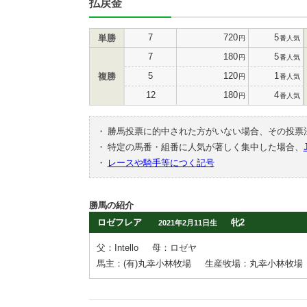
払戻金
7
720
5
単勝
円
番人気
7
180
5
円
番人気
5
120
1
複勝
円
番人気
12
180
4
円
番人気
・
勝馬投票に的中された方がいない場合、その投票
・
特定の馬番・組番に人気が著しく集中した場合、
・
レースや騎手等につく記号
勝馬の紹介
ロゼフレア
牝2
2021年2月11日生
父：Intello
母：ロゼヤ
馬主：(有)丸幸小林牧場
生産牧場：丸幸小林牧場