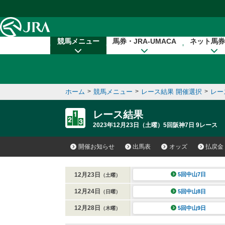
本文へ移動する
競馬メニュー
馬券・JRA-UMACA
ネット馬券
ホーム
>
競馬メニュー
>
レース結果 開催選択
>
レー
レース結果
2023年12月23日（土曜）5回阪神7日 9レース
開催お知らせ
出馬表
オッズ
払戻金
12月23日
5回中山7日
（土曜）
12月24日
5回中山8日
（日曜）
12月28日
5回中山9日
（木曜）