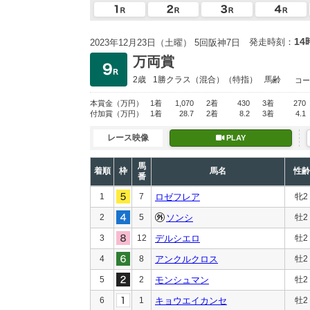
14
発走時刻：
2023年12月23日（土曜） 5回阪神7日
万両賞
2歳
1勝クラス
（混合）（特指）
馬齢
コー
本賞金
（万円）
1着
1,070
2着
430
3着
270
付加賞
（万円）
1着
28.7
2着
8.2
3着
4.1
レース映像
PLAY
馬
着順
枠
馬名
性齢
番
1
7
ロゼフレア
牝2
2
5
ソンシ
牡2
3
12
デルシエロ
牡2
4
8
アンクルクロス
牡2
5
2
モンシュマン
牡2
6
1
キョウエイカンセ
牡2