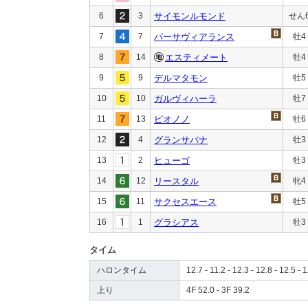
6
3
サイモンルモンド
せん
7
7
パーサヴィアランス
牡4
8
14
エスティメート
牡4
9
9
デルマタモン
牡5
10
10
ガルヴィハーラ
牡7
11
13
ピオノノ
牡6
12
4
グランサバナ
牡3
13
2
ヒューゴ
牡3
14
12
リースタル
牝4
15
11
サクセスエース
牡5
16
1
グラシアス
牡3
タイム
ハロンタイム
12.7 - 11.2 - 12.3 - 12.8 - 12.5 - 1
上り
4F 52.0 - 3F 39.2