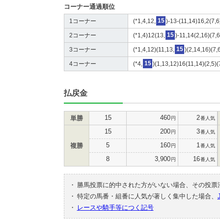
コーナー通過順位
1コーナー
(*1,4,12,
15
)-13-(11,14)16,2(7,6
2コーナー
(*1,4)12(13,
15
)-11,14(2,16)(7,6
3コーナー
(*1,4,12)(11,13,
15
)(2,14,16)(7,
4コーナー
(*4,
15
)(1,13,12)16(11,14)(2,5)(
払戻金
15
460
2
単勝
円
番人気
15
200
3
円
番人気
5
160
1
複勝
円
番人気
8
3,900
16
円
番人気
・
勝馬投票に的中された方がいない場合、その投票
・
特定の馬番・組番に人気が著しく集中した場合、
・
レースや騎手等につく記号