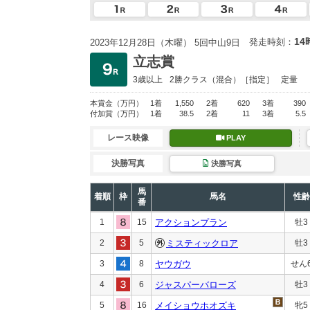
14
発走時刻：
2023年12月28日（木曜） 5回中山9日
立志賞
3歳以上
2勝クラス
（混合）［指定］
定量
本賞金
（万円）
1着
1,550
2着
620
3着
390
付加賞
（万円）
1着
38.5
2着
11
3着
5.5
レース映像
PLAY
決勝写真
決勝写真
馬
着順
枠
馬名
性齢
番
1
15
アクションプラン
牡3
2
5
ミスティックロア
牡3
3
8
ヤウガウ
せん
4
6
ジャスパーバローズ
牡3
5
16
メイショウホオズキ
牝5