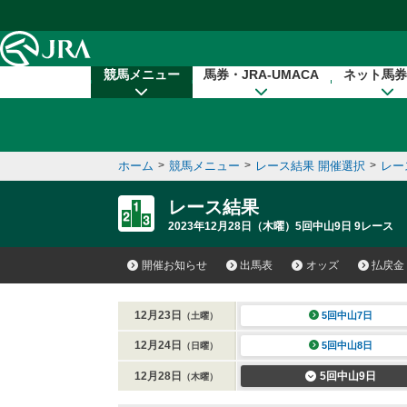
本文へ移動する
競馬メニュー
馬券・JRA-UMACA
ネット馬券
ホーム
>
競馬メニュー
>
レース結果 開催選択
>
レー
レース結果
2023年12月28日（木曜）5回中山9日 9レース
開催お知らせ
出馬表
オッズ
払戻金
12月23日
5回中山7日
（土曜）
12月24日
5回中山8日
（日曜）
12月28日
5回中山9日
（木曜）