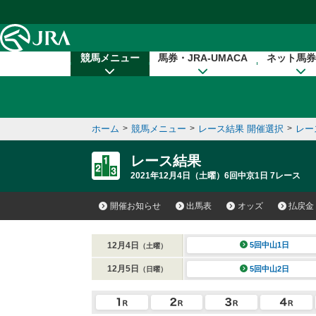
本文へ移動する
競馬メニュー
馬券・JRA-UMACA
ネット馬券
ホーム
>
競馬メニュー
>
レース結果 開催選択
>
レー
レース結果
2021年12月4日（土曜）6回中京1日 7レース
開催お知らせ
出馬表
オッズ
払戻金
12月4日
5回中山1日
（土曜）
12月5日
5回中山2日
（日曜）