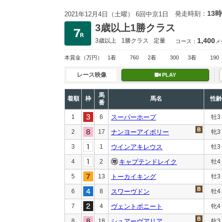
13時
発走時刻：
2021年12月4日（土曜） 6回中京1日
3歳以上1勝クラス
1,400
3歳以上
1勝クラス
定量
コース：
メ
本賞金
（万円）
1着
760
2着
300
3着
190
レース映像
PLAY
馬
着順
枠
馬名
性齢
番
1
6
スーパーホープ
牡3
2
17
ナンヨーアイボリー
牝3
3
1
ウインアキレウス
牡3
4
2
キャプテンドレイク
牡4
5
13
トーカイキング
牡3
6
8
スワーヴドン
牡4
7
4
ヴェントボニート
牝4
8
18
シュアーヴアリア
牝3