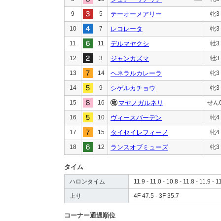
9
5
テーオーメアリー
牝3
10
7
レコレータ
牝3
11
11
デルマヤクシ
牡3
12
3
ジャンカズマ
牡3
13
14
ヘネラルカレーラ
牝3
14
9
シゲルカチョウ
牝3
15
16
マヤノガルネリ
せん
16
10
ヴィースバーデン
牝4
17
15
タイセイレフィーノ
牝4
18
12
ランスオブミューズ
牝3
タイム
ハロンタイム
11.9 - 11.0 - 10.8 - 11.8 - 11.9 - 1
上り
4F 47.5 - 3F 35.7
コーナー通過順位