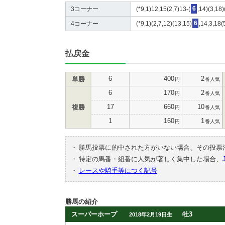
3コーナー
(*9,1)12,15(2,7)13-(
6
,14)(3,18)
4コーナー
(*9,1)(2,7,12)(13,15)
6
,14,3,18(
払戻金
6
400
2
単勝
円
番人気
6
170
2
円
番人気
17
660
10
複勝
円
番人気
1
160
1
円
番人気
・
勝馬投票に的中された方がいない場合、その投票
・
特定の馬番・組番に人気が著しく集中した場合、
・
レースや騎手等につく記号
勝馬の紹介
スーパーホープ
牡3
2018年2月19日生