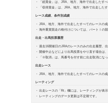
・
「総賞金」は、JRA、地方、海外で出走したす
・
「収得賞金」は、JRA、地方、海外で出走した
レース成績、条件別成績
・
JRA、地方、海外で出走したすべてのレースの
・
海外重賞競走の格付けについては、パートⅠの競
出走・出馬投票履歴
・
過去16開催日のJRAのレースのみの出走履歴、
・
開催中止などにより出馬投票をやり直す場合は、
・
「※取消」は、馬番号を付す前に出走取消になっ
出走レース
・
JRA、地方、海外で出走したすべてのレースの
レーティング
・
出走レースの「Rt」欄には、レーティングが表
・
レーティングのデータ更新は不定期です。