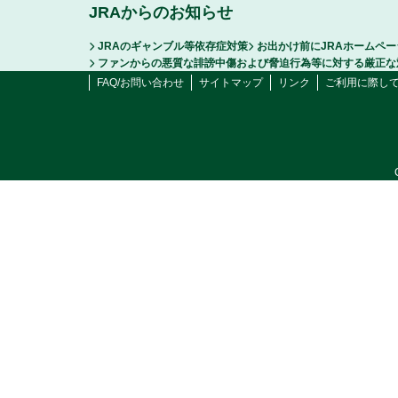
JRAからのお知らせ
JRAのギャンブル等依存症対策
お出かけ前にJRAホームペ
ファンからの悪質な誹謗中傷および脅迫行為等に対する厳正な
FAQ/お問い合わせ
サイトマップ
リンク
ご利用に際し