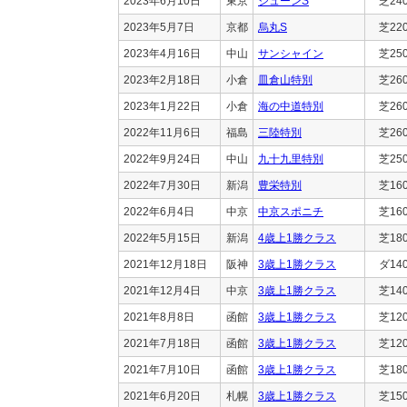
2023年6月10日
東京
ジューンS
芝24
2023年5月7日
京都
烏丸S
芝22
2023年4月16日
中山
サンシャイン
芝25
2023年2月18日
小倉
皿倉山特別
芝26
2023年1月22日
小倉
海の中道特別
芝26
2022年11月6日
福島
三陸特別
芝26
2022年9月24日
中山
九十九里特別
芝25
2022年7月30日
新潟
豊栄特別
芝16
2022年6月4日
中京
中京スポニチ
芝16
2022年5月15日
新潟
4歳上1勝クラス
芝18
2021年12月18日
阪神
3歳上1勝クラス
ダ14
2021年12月4日
中京
3歳上1勝クラス
芝14
2021年8月8日
函館
3歳上1勝クラス
芝12
2021年7月18日
函館
3歳上1勝クラス
芝12
2021年7月10日
函館
3歳上1勝クラス
芝18
2021年6月20日
札幌
3歳上1勝クラス
芝15