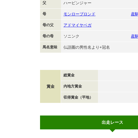
父
ハービンジャー
母
モンローブロンド
産
母の父
アドマイヤベガ
母の母
ソニンク
産
馬名意味
仏語圏の男性名より+冠名
総賞金
賞金
内地方賞金
収得賞金（平地）
出走レース