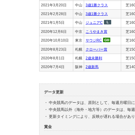
2021年3月20日
中山
3歳1勝クラス
芝16
2021年2月28日
中山
3歳1勝クラス
芝16
2021年1月5日
中山
ジュニアC
芝16
2020年12月6日
中京
こうやまき賞
芝16
2020年10月10日
東京
サウジRC
芝16
2020年8月23日
札幌
クローバー賞
芝15
2020年8月1日
札幌
2歳未勝利
芝15
2020年7月4日
阪神
2歳新馬
芝14
データ更新
・
中央競馬のデータは、原則として、毎週月曜日に
・
中央競馬以外（海外・地方等）のデータは、毎週
・
更新タイミングにより、反映が遅れる場合があり
賞金