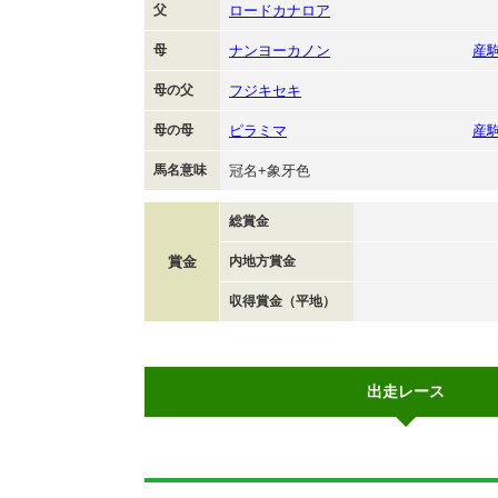
父
ロードカナロア
母
ナンヨーカノン
産
母の父
フジキセキ
母の母
ピラミマ
産
馬名意味
冠名+象牙色
総賞金
賞金
内地方賞金
収得賞金（平地）
出走レース