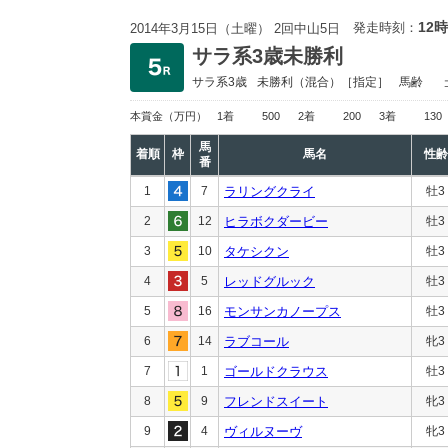
12時
発走時刻：
2014年3月15日（土曜） 2回中山5日
サラ系3歳未勝利
サラ系3歳
未勝利
（混合）［指定］
馬齢
本賞金
（万円）
1着
500
2着
200
3着
130
馬
着順
枠
馬名
性齢
番
1
7
ラリングクライ
牡3
2
12
ヒラボクダービー
牡3
3
10
タケシクン
牡3
4
5
レッドグルック
牡3
5
16
モンサンカノープス
牡3
6
14
ラブコール
牝3
7
1
ゴールドクラウス
牡3
8
9
フレンドスイート
牝3
9
4
ヴィルヌーヴ
牝3