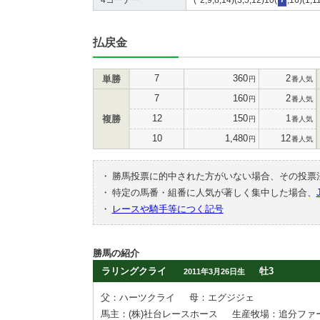
払戻金
7
360
2
単勝
円
番人気
7
160
2
円
番人気
12
150
1
複勝
円
番人気
10
1,480
12
円
番人気
・
勝馬投票に的中された方がいない場合、その投票
・
特定の馬番・組番に人気が著しく集中した場合、
・
レースや騎手等につく記号
勝馬の紹介
ラリングクライ
牡3
2011年3月26日生
父：ハーツクライ
母：エグジジェ
馬主：(株)社台レースホース
生産牧場：追分ファ