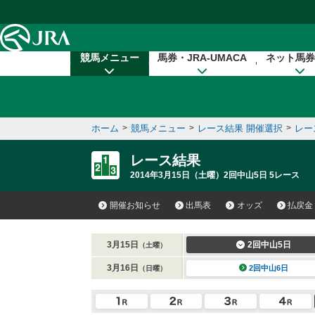
本文へ移動する
競馬メニュー
馬券・JRA-UMACA
ネット馬券
ホーム
>
競馬メニュー
>
レース結果 開催選択
>
レー
レース結果
2014年3月15日（土曜）2回中山5日 5レース
開催お知らせ
出馬表
オッズ
払戻金
3月15日
2回中山5日
（土曜）
3月16日
2回中山6日
（日曜）