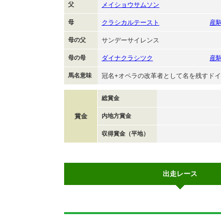
父
メイショウサムソン
母
クラシカルテースト
産
母の父
サンデーサイレンス
母の母
ダイナクラシツク
産
馬名意味
冠名+オペラの改革者として名を残すド
総賞金
賞金
内地方賞金
収得賞金（平地）
出走レース