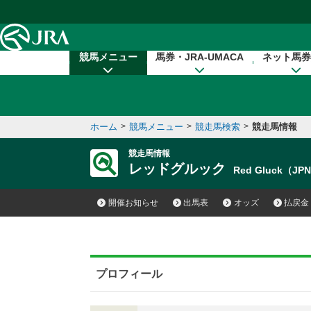
本文へ移動する
競馬メニュー
馬券・JRA-UMACA
ネット馬券
ホーム
>
競馬メニュー
>
競走馬検索
>
競走馬情報
競走馬情報
レッドグルック
Red Gluck（JP
開催お知らせ
出馬表
オッズ
払戻金
プロフィール