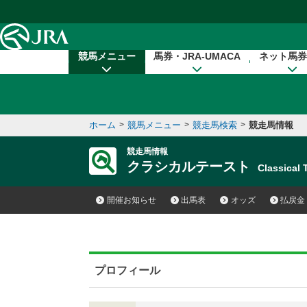
本文へ移動する
競馬メニュー
馬券・JRA-UMACA
ネット馬券
ホーム
>
競馬メニュー
>
競走馬検索
>
競走馬情報
競走馬情報
クラシカルテースト
Classical
開催お知らせ
出馬表
オッズ
払戻金
プロフィール