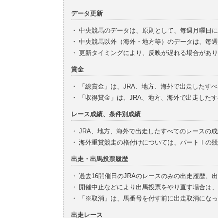
データ更新
・
中央競馬のデータは、原則として、毎週月曜日に
・
中央競馬以外（海外・地方等）のデータは、毎週
・
更新タイミングにより、反映が遅れる場合があり
賞金
・
「総賞金」は、JRA、地方、海外で出走したす
・
「収得賞金」は、JRA、地方、海外で出走した
レース成績、条件別成績
・
JRA、地方、海外で出走したすべてのレースの
・
海外重賞競走の格付けについては、パートⅠの競
出走・出馬投票履歴
・
過去16開催日のJRAのレースのみの出走履歴、
・
開催中止などにより出馬投票をやり直す場合は、
・
「※取消」は、馬番号を付す前に出走取消になっ
出走レース