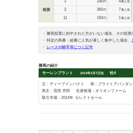
1
190
4
円
番人気
2
360
7
複勝
円
番人気
11
150
1
円
番人気
・
勝馬投票に的中された方がいない場合、その投票
・
特定の馬番・組番に人気が著しく集中した場合、
・
レースや騎手等につく記号
勝馬の紹介
サーレンブラント
牡4
2014年3月7日生
父：ディープインパクト
母：ブライトアバンダン
馬主：窪田 芳郎
生産牧場：オリオンファーム
取引市場：2014年
セレクトセール