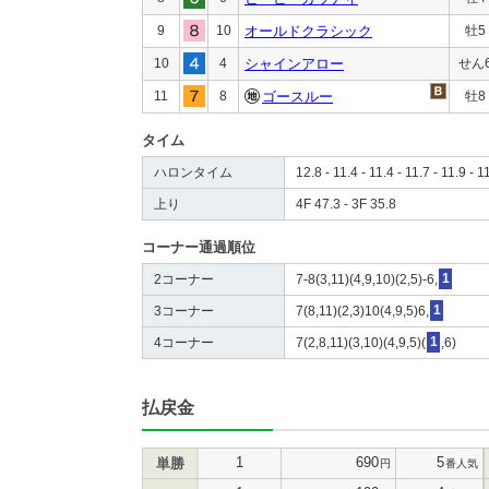
9
10
オールドクラシック
牡5
10
4
シャインアロー
せん
11
8
ゴースルー
牡8
タイム
ハロンタイム
12.8 - 11.4 - 11.4 - 11.7 - 11.9 - 1
上り
4F 47.3 - 3F 35.8
コーナー通過順位
2コーナー
7-8(3,11)(4,9,10)(2,5)-6,
1
3コーナー
7(8,11)(2,3)10(4,9,5)6,
1
4コーナー
7(2,8,11)(3,10)(4,9,5)(
1
,6)
払戻金
1
690
5
単勝
円
番人気