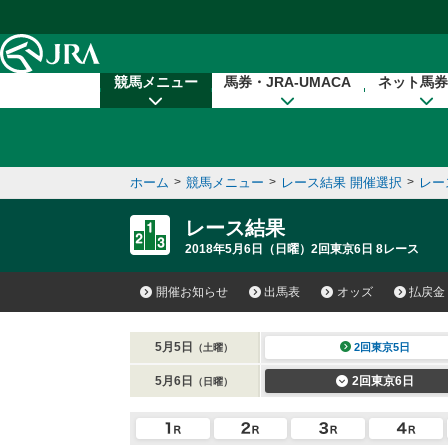
本文へ移動する
競馬メニュー
馬券・JRA-UMACA
ネット馬券
ホーム
>
競馬メニュー
>
レース結果 開催選択
>
レー
レース結果
2018年5月6日（日曜）2回東京6日 8レース
開催お知らせ
出馬表
オッズ
払戻金
5月5日
2回東京5日
（土曜）
5月6日
2回東京6日
（日曜）