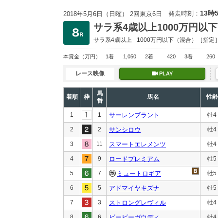
13時
発走時刻：
2018年5月6日（日曜） 2回東京6日
サラ系4歳以上1000万円以下
サラ系4歳以上
1000万円以下
（混合）［指定
本賞金
（万円）
1着
1,050
2着
420
3着
260
レース映像
PLAY
馬
着順
枠
馬名
性齢
番
1
1
サーレンブラント
牡4
2
2
サンシロウ
牡4
3
11
スマートエレメンツ
牡4
4
9
ロードプレミアム
牡5
5
7
ミュートロギア
牡5
6
5
アドマイヤキズナ
牡5
7
3
ストロングレヴィル
牡4
8
6
ビービーガウディ
牡4