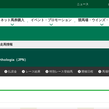
ニュース
ネット馬券購入
イベント・プロモーション
競馬場・ウインズ・
走馬情報
thologia（JPN）
払戻金
レース結果
特別レース登録馬
開催日程
馬場