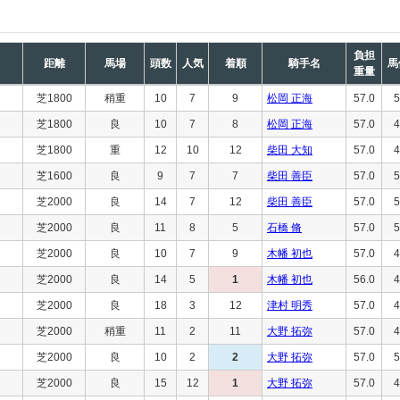
負担
距離
馬場
頭数
人気
着順
騎手名
馬
重量
芝1800
稍重
10
7
9
松岡 正海
57.0
5
芝1800
良
10
7
8
松岡 正海
57.0
4
芝1800
重
12
10
12
柴田 大知
57.0
4
芝1600
良
9
7
7
柴田 善臣
57.0
5
芝2000
良
14
7
12
柴田 善臣
57.0
5
芝2000
良
11
8
5
石橋 脩
57.0
5
芝2000
良
10
7
9
木幡 初也
57.0
4
芝2000
良
14
5
1
木幡 初也
56.0
4
芝2000
良
18
3
12
津村 明秀
57.0
4
芝2000
稍重
11
2
11
大野 拓弥
57.0
4
芝2000
良
10
2
2
大野 拓弥
57.0
5
芝2000
良
15
12
1
大野 拓弥
57.0
4