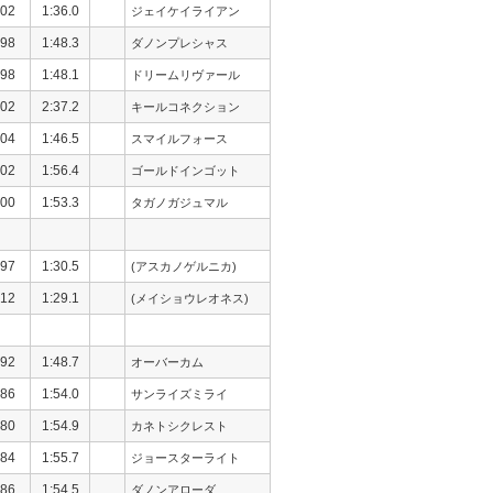
02
1:36.0
ジェイケイライアン
98
1:48.3
ダノンプレシャス
98
1:48.1
ドリームリヴァール
02
2:37.2
キールコネクション
04
1:46.5
スマイルフォース
02
1:56.4
ゴールドインゴット
00
1:53.3
タガノガジュマル
97
1:30.5
(アスカノゲルニカ)
12
1:29.1
(メイショウレオネス)
92
1:48.7
オーバーカム
86
1:54.0
サンライズミライ
80
1:54.9
カネトシクレスト
84
1:55.7
ジョースターライト
86
1:54.5
ダノンアローダ