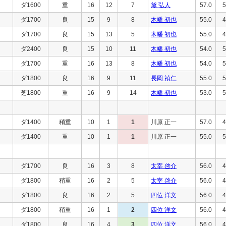
ダ1600
重
16
12
7
黛 弘人
57.0
5
ダ1700
良
15
9
8
木幡 初也
55.0
4
ダ1700
良
15
13
5
木幡 初也
55.0
4
ダ2400
良
15
10
11
木幡 初也
54.0
5
ダ1700
重
16
13
8
木幡 初也
54.0
5
ダ1800
良
16
9
11
長岡 禎仁
55.0
5
芝1800
重
16
9
14
木幡 初也
53.0
5
ダ1400
稍重
10
1
1
川原 正一
57.0
4
ダ1400
重
10
1
1
川原 正一
55.0
5
ダ1700
良
16
3
8
太宰 啓介
56.0
4
ダ1800
稍重
16
2
5
太宰 啓介
56.0
4
ダ1800
良
16
2
5
四位 洋文
56.0
4
ダ1800
稍重
16
1
2
四位 洋文
56.0
4
ダ1800
良
16
4
3
四位 洋文
56.0
4