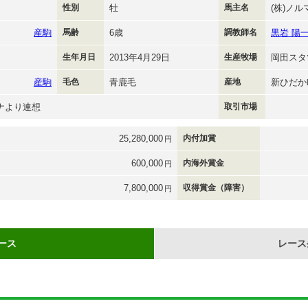
性別
牡
馬主名
(株)ノ
産駒
馬齢
6歳
調教師名
黒岩 陽
生年月日
2013年4月29日
生産牧場
岡田スタ
産駒
毛色
青鹿毛
産地
新ひだか
ナより連想
取引市場
25,280,000
内付加賞
円
600,000
内海外賞金
円
7,800,000
収得賞金（障害）
円
ース
レース