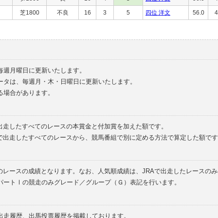
芝1800
不良
16
3
5
四位 洋文
56.0
4
毎週月曜日に更新いたします。
ータは、毎週月・木・日曜日に更新いたします。
る場合があります。
で出走したすべてのレースの本賞金と付加賞を加えた額です。
外で出走したすべてのレースから、競馬番組で別に定める方法で算定した額です
のレースの成績となります。なお、人気順成績は、JRAで出走したレースの
パートⅠの競走のみグレード／グループ（Ｇ）表記を行います。
の出走履歴、出馬投票履歴を掲載しております。