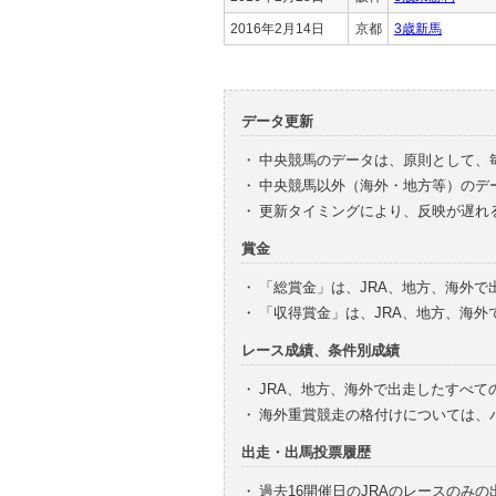
2016年2月14日
京都
3歳新馬
データ更新
・
中央競馬のデータは、原則として、
・
中央競馬以外（海外・地方等）のデ
・
更新タイミングにより、反映が遅れ
賞金
・
「総賞金」は、JRA、地方、海外
・
「収得賞金」は、JRA、地方、海
レース成績、条件別成績
・
JRA、地方、海外で出走したすべて
・
海外重賞競走の格付けについては、
出走・出馬投票履歴
・
過去16開催日のJRAのレースのみ