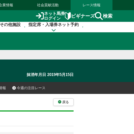
企業情報
社会貢献活動
レース情報
ネット馬券
検索
ビギナーズ
ログイン
その他施設
指定席・入場券ネット予約
抹消年月日 2019年5月15日
情報
今週の注目レース
戻る