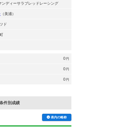
ルマンディーサラブレッドレーシング
一
（美浦）
ツド
町
0
円
0
円
0
円
条件別成績
表内の略称