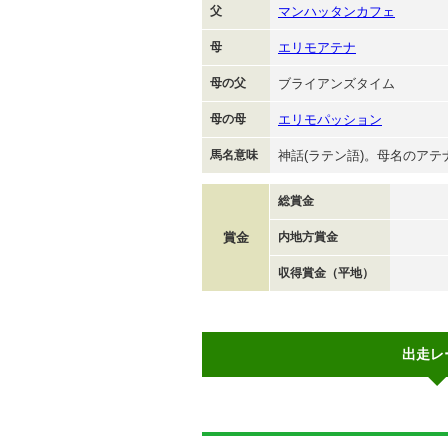
父
マンハッタンカフェ
母
エリモアテナ
母の父
ブライアンズタイム
母の母
エリモパッション
馬名意味
神話(ラテン語)。母名のアテ
総賞金
賞金
内地方賞金
収得賞金（平地）
出走レ