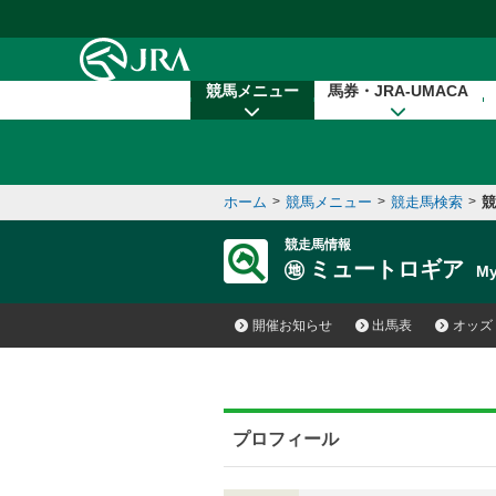
本文へ移動する
競馬メニュー
馬券・JRA-UMACA
ホーム
>
競馬メニュー
>
競走馬検索
>
競
競走馬情報
ミュートロギア
My
開催お知らせ
出馬表
オッズ
プロフィール