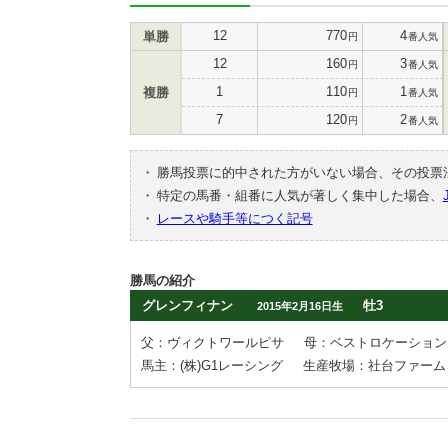
12
770
4
単勝
円
番人気
12
160
3
円
番人気
1
110
1
複勝
円
番人気
7
120
2
円
番人気
・
勝馬投票に的中された方がいない場合、その投票
・
特定の馬番・組番に人気が著しく集中した場合、
・
レースや騎手等につく記号
勝馬の紹介
グレンフィナン
牡3
2015年2月16日生
父：ヴィクトワールピサ
母：ベストロケーション
馬主：(株)G1レーシング
生産牧場：社台ファーム