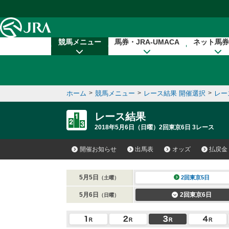
本文へ移動する
競馬メニュー
馬券・JRA-UMACA
ネット馬券
ホーム
>
競馬メニュー
>
レース結果 開催選択
>
レー
レース結果
2018年5月6日（日曜）2回東京6日 3レース
開催お知らせ
出馬表
オッズ
払戻金
5月5日
2回東京5日
（土曜）
5月6日
2回東京6日
（日曜）