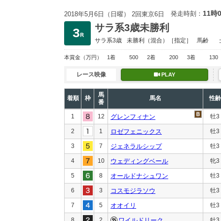
11時
発走時刻：
2018年5月6日（日曜） 2回東京6日
サラ系3歳未勝利
サラ系3歳
未勝利
（混合）［指定］
馬齢
本賞金
（万円）
1着
500
2着
200
3着
130
レース映像
PLAY
馬
着順
枠
馬名
性齢
番
1
12
グレンフィナン
牡3
2
1
ロゼフェニックス
牡3
3
7
ジェネラルシップ
牡3
4
10
ウェディングベール
牝3
5
8
オールドナシュワン
牡3
6
3
コスモジラソウ
牡3
7
5
オオイリ
牡3
8
2
ワイルドリーク
牡3