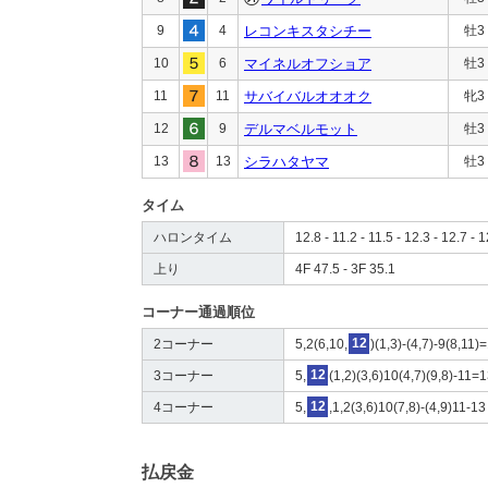
9
4
レコンキスタシチー
牡3
10
6
マイネルオフショア
牡3
11
11
サバイバルオオオク
牝3
12
9
デルマベルモット
牡3
13
13
シラハタヤマ
牡3
タイム
ハロンタイム
12.8 - 11.2 - 11.5 - 12.3 - 12.7 - 1
上り
4F 47.5 - 3F 35.1
コーナー通過順位
2コーナー
5,2(6,10,
12
)(1,3)-(4,7)-9(8,11)
3コーナー
5,
12
(1,2)(3,6)10(4,7)(9,8)-11=
4コーナー
5,
12
,1,2(3,6)10(7,8)-(4,9)11-13
払戻金