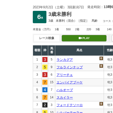
13時
発走時刻：
2023年9月2日（土曜） 3回新潟7日
3歳未勝利
3歳
未勝利
（混合）［指定］
馬齢
コース
本賞金
（万円）
1着
550
2着
220
3着
140
レース映像
PLAY
馬
着順
枠
馬名
性齢
番
1
5
ランカグア
牝3
2
9
フルラインナップ
牡3
3
6
アリーチェ
牝3
4
15
エンパイアブーケ
牝3
5
7
ハルオーブ
牡3
6
14
スカイラー
牝3
7
3
フォードテソーロ
牡3
8
10
シルバーテーラー
牝3