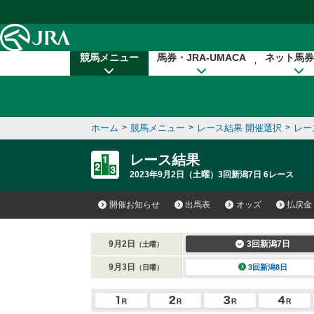
本文へ移動する
競馬メニュー
馬券・JRA-UMACA
ネット馬券
ホーム
>
競馬メニュー
>
レース結果 開催選択
>
レー
レース結果
2023年9月2日（土曜）3回新潟7日 6レース
開催お知らせ
出馬表
オッズ
払戻金
9月2日
3回新潟7日
（土曜）
9月3日
3回新潟8日
（日曜）