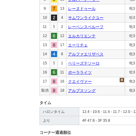
9
13
レーヌドゥール
牝3
10
4
サムワンライクユー
牡3
11
2
レーベンスベルーフ
牝3
12
12
エルカリエンテ
牡3
13
17
エーリチェ
牝3
14
8
アルファエリザベス
牝3
15
1
ベリーズテソーロ
牝3
16
11
ポーラライツ
牡3
17
16
クエイヴァー
牝3
取消
18
アルプスソング
牝3
タイム
ハロンタイム
12.4 - 10.6 - 11.4 - 11.7 - 12.0 - 1
上り
4F 47.8 - 3F 35.8
コーナー通過順位