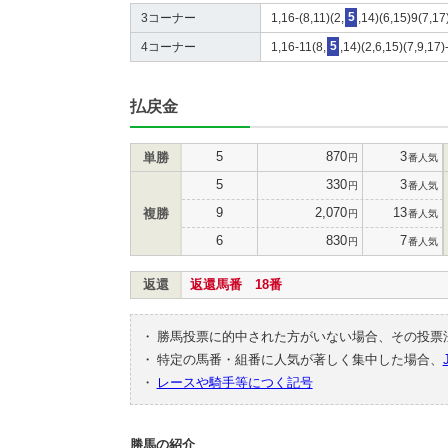
3コーナー
1,16-(8,11)(2,
5
,14)(6,15)9(7,17
4コーナー
1,16-11(8,
5
,14)(2,6,15)(7,9,17)
払戻金
5
870
3
単勝
円
番人気
5
330
3
円
番人気
9
2,070
13
複勝
円
番人気
6
830
7
円
番人気
返還
返還馬番 18番
・
勝馬投票に的中された方がいない場合、その投票
・
特定の馬番・組番に人気が著しく集中した場合、
・
レースや騎手等につく記号
勝馬の紹介