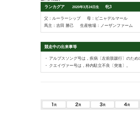
ランカグア
牝3
2020年3月24日生
父：ルーラーシップ
母：ビニャデルマール
馬主：吉田 勝己
生産牧場：ノーザンファーム
競走中の出来事等
・
アルプスソング号は，疾病〔左前肢跛行〕のため
・
クエイヴァー号は，枠内駐立不良〔突進〕。