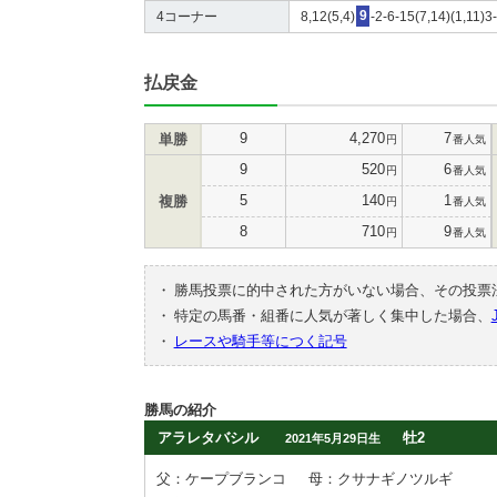
4コーナー
8,12(5,4)
9
-2-6-15(7,14)(1,11)3
払戻金
9
4,270
7
単勝
円
番人気
9
520
6
円
番人気
5
140
1
複勝
円
番人気
8
710
9
円
番人気
・
勝馬投票に的中された方がいない場合、その投票
・
特定の馬番・組番に人気が著しく集中した場合、
・
レースや騎手等につく記号
勝馬の紹介
アラレタバシル
牡2
2021年5月29日生
父：ケープブランコ
母：クサナギノツルギ