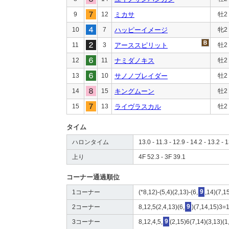
9
12
ミカサ
牡2
10
7
ハッピーイメージ
牝2
11
3
アーススピリット
牡2
12
11
ナミダノキス
牡2
13
10
サノノブレイダー
牡2
14
15
キングムーン
牡2
15
13
ライヴラスカル
牡2
タイム
ハロンタイム
13.0 - 11.3 - 12.9 - 14.2 - 13.2 - 1
上り
4F 52.3 - 3F 39.1
コーナー通過順位
1コーナー
(*8,12)-(5,4)(2,13)-(6,
9
,14)(7,1
2コーナー
8,12,5(2,4,13)(6,
9
)(7,14,15)3=
3コーナー
8,12,4,5,
9
(2,15)6(7,14)(3,13)(1