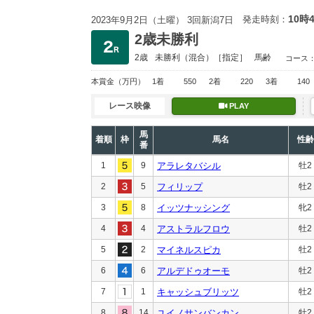
10時
発走時刻：
2023年9月2日（土曜） 3回新潟7日
2歳未勝利
2歳
未勝利
（混合）［指定］
馬齢
コース
本賞金
（万円）
1着
550
2着
220
3着
140
レース映像
PLAY
馬
着順
枠
馬名
性齢
番
1
9
アラレタバシル
牡2
2
5
フィリップ
牡2
3
8
イッツナッシング
牝2
4
4
アストラルフロウ
牡2
5
2
マイネルスピカ
牡2
6
6
アルデドゥオーモ
牡2
7
1
キャッシュブリッツ
牡2
8
14
ユイノサンバンカン
牡2