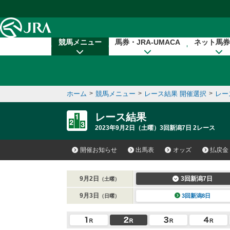
本文へ移動する
競馬メニュー
馬券・JRA-UMACA
ネット馬券
ホーム
>
競馬メニュー
>
レース結果 開催選択
>
レー
レース結果
2023年9月2日（土曜）3回新潟7日 2レース
開催お知らせ
出馬表
オッズ
払戻金
9月2日
3回新潟7日
（土曜）
9月3日
3回新潟8日
（日曜）