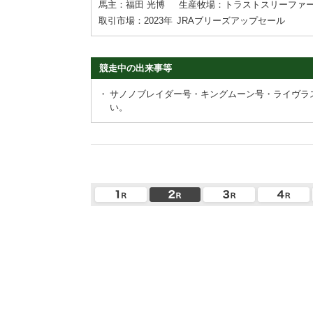
馬主：福田 光博
生産牧場：トラストスリーファ
取引市場：2023年
JRAブリーズアップセール
競走中の出来事等
・
サノノブレイダー号・キングムーン号・ライヴラ
い。