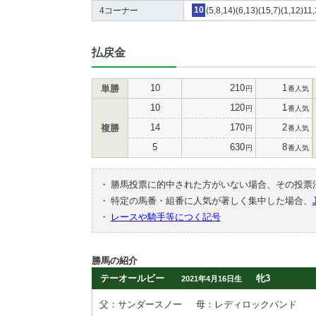
4コーナー
10
(5,8,14)(6,13)(15,7)(1,12)11,
払戻金
10
210
1
単勝
円
番人気
10
120
1
円
番人気
14
170
2
複勝
円
番人気
5
630
8
円
番人気
・
勝馬投票に的中された方がいない場合、その投票
・
特定の馬番・組番に人気が著しく集中した場合、
・
レースや騎手等につく記号
勝馬の紹介
テーオールビー
牝3
2021年4月16日生
父：サンダースノー
母：レディロックバンド