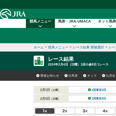
本文へ移動する
競馬メニュー
馬券・JRA-UMACA
ネット馬券
ホーム
>
競馬メニュー
>
レース結果 開催選択
>
レー
レース結果
2024年2月4日（日曜）1回小倉8日 1レース
開催お知らせ
出馬表
オッズ
払戻金
2月3日
1回東京3日
（土曜）
2月4日
1回東京4日
（日曜）