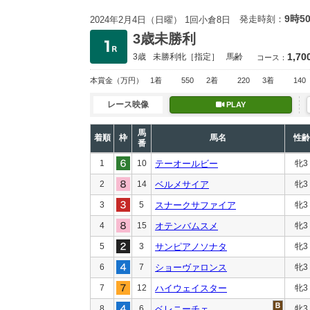
9時5
発走時刻：
2024年2月4日（日曜） 1回小倉8日
3歳未勝利
1,70
3歳
未勝利
牝［指定］
馬齢
コース：
本賞金
（万円）
1着
550
2着
220
3着
140
レース映像
PLAY
馬
着順
枠
馬名
性齢
番
1
10
テーオールビー
牝3
2
14
ベルメサイア
牝3
3
5
スナークサファイア
牝3
4
15
オテンバムスメ
牝3
5
3
サンピアノソナタ
牝3
6
7
ショーヴァロンス
牝3
7
12
ハイウェイスター
牝3
8
6
ベレニーチェ
牝3