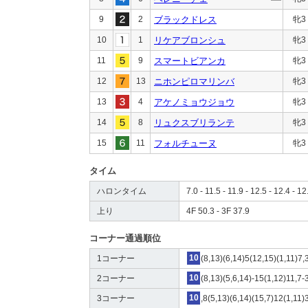
9
2
ブラックドレス
牝3
10
1
リケアブロンシュ
牝3
11
9
スマートビアンカ
牝3
12
13
ニホンピロマリンバ
牝3
13
4
アケノミョウジョウ
牝3
14
8
リュクスブリランテ
牝3
15
11
フォルチューヌ
牝3
タイム
ハロンタイム
7.0 - 11.5 - 11.9 - 12.5 - 12.4 - 12
上り
4F 50.3 - 3F 37.9
コーナー通過順位
1コーナー
10
(8,13)(6,14)5(12,15)(1,11)7,
2コーナー
10
(8,13)(5,6,14)-15(1,12)11,7-3
3コーナー
10
,8(5,13)(6,14)(15,7)12(1,11)