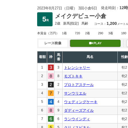
12時
発走時刻：
2023年8月27日（日曜） 3回小倉6日
メイクデビュー小倉
1,200
2歳
新馬
[指定]
馬齢
コース：
メート
本賞金
（万円）
1着
720
2着
290
3着
180
レース映像
PLAY
馬
着順
枠
馬名
性齢
番
1
3
トレンシャリー
牡2
2
8
モズトキキ
牝2
3
2
プロトアステール
牝2
4
7
サンウリエル
牡2
5
4
ウェディングケーキ
牝2
6
9
ダディーズアイル
牡2
7
6
ランウインディ
牝2
8
5
クリノスピネル
牝2