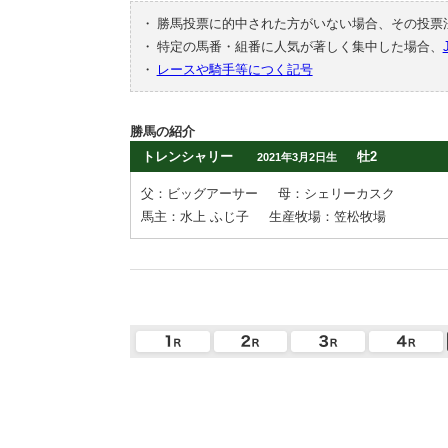
・
勝馬投票に的中された方がいない場合、その投票
・
特定の馬番・組番に人気が著しく集中した場合、
・
レースや騎手等につく記号
勝馬の紹介
トレンシャリー
牡2
2021年3月2日生
父：ビッグアーサー
母：シェリーカスク
馬主：水上 ふじ子
生産牧場：笠松牧場