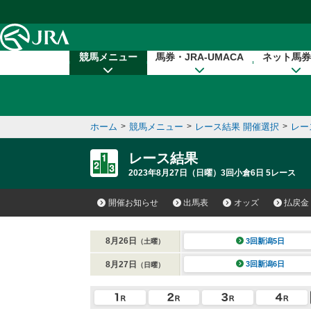
本文へ移動する
競馬メニュー
馬券・JRA-UMACA
ネット馬券
ホーム
>
競馬メニュー
>
レース結果 開催選択
>
レー
レース結果
2023年8月27日（日曜）3回小倉6日 5レース
開催お知らせ
出馬表
オッズ
払戻金
8月26日
3回新潟5日
（土曜）
8月27日
3回新潟6日
（日曜）