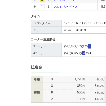
9
1
マルモリハピネス
牝2
タイム
ハロンタイム
12.1 - 10.6 - 11.2 - 11.8 - 11.9 - 1
上り
4F 47.1 - 3F 35.9
コーナー通過順位
3コーナー
(*4,8,6)(9,5,7)(1,2)
3
4コーナー
(*4,8)6,9(5,7)(
3
,2)-1
払戻金
3
1,720
5
単勝
円
番人気
3
350
5
円
番人気
8
500
7
複勝
円
番人気
2
150
1
円
番人気