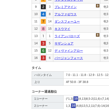
9
3
プレミアマイン
牝3
10
8
アルファゼウス
牡3
11
14
ダンスフォーユー
牝3
12
15
キスウマイ
牡3
13
1
ライアンバローズ
牡3
14
5
サザンショア
牝3
15
12
ディヴァインアロー
牡3
16
6
バージャンフォース
牡3
タイム
ハロンタイム
7.0 - 11.1 - 11.8 - 12.9 - 12.5 - 12
上り
4F 50.8 - 3F 38.8
コーナー通過順位
1コーナー
(*1,3)
10
(4,13)8,5-2(11,6)-(7,1
2コーナー
1,3,
10
(4,8)13,5,2,11(7,6)-14(1