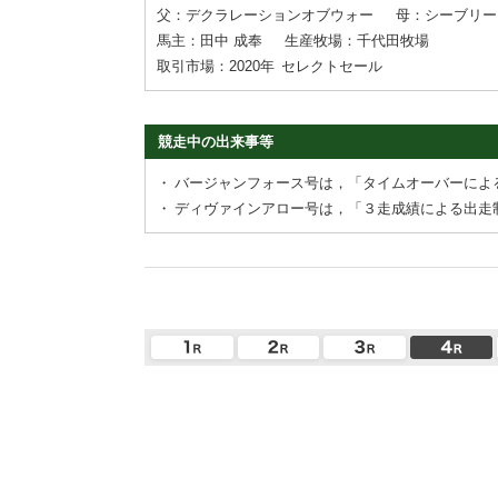
父：デクラレーションオブウォー
母：シーブリー
馬主：田中 成奉
生産牧場：千代田牧場
取引市場：2020年
セレクトセール
競走中の出来事等
・
バージャンフォース号は，「タイムオーバーによ
・
ディヴァインアロー号は，「３走成績による出走