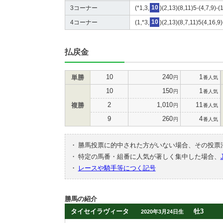
3コーナー
(*1,3,
10
)(2,13)(8,11)5-(4,7,9)-
4コーナー
(1,*3,
10
)(2,13)(8,7,11)5(4,16,
払戻金
10
240
1
単勝
円
番人気
10
150
1
円
番人気
2
1,010
11
複勝
円
番人気
9
260
4
円
番人気
・
勝馬投票に的中された方がいない場合、その投票
・
特定の馬番・組番に人気が著しく集中した場合、
・
レースや騎手等につく記号
勝馬の紹介
タイセイラヴィータ
牡3
2020年3月24日生