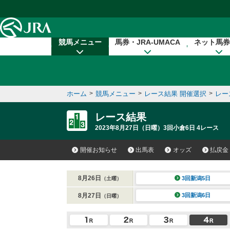
本文へ移動する
競馬メニュー
馬券・JRA-UMACA
ネット馬券
ホーム
>
競馬メニュー
>
レース結果 開催選択
>
レー
レース結果
2023年8月27日（日曜）3回小倉6日 4レース
開催お知らせ
出馬表
オッズ
払戻金
8月26日
3回新潟5日
（土曜）
8月27日
3回新潟6日
（日曜）