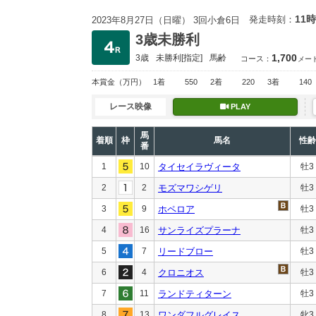
11時
発走時刻：
2023年8月27日（日曜） 3回小倉6日
3歳未勝利
1,700
3歳
未勝利
[指定]
馬齢
コース：
メー
本賞金
（万円）
1着
550
2着
220
3着
140
レース映像
PLAY
馬
着順
枠
馬名
性齢
番
1
10
タイセイラヴィータ
牡3
2
2
モズマワシゲリ
牡3
3
9
ホペロア
牡3
4
16
サンライズプラーナ
牡3
5
7
リードブロー
牡3
6
4
クロニオス
牡3
7
11
ランドティターン
牡3
8
13
ワンダフルグレイス
牝3