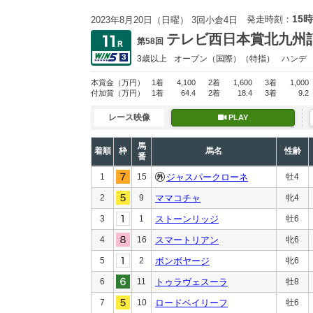
15時
発走時刻：
2023年8月20日（日曜） 3回小倉4日
テレビ西日本賞北九州
第58回
3歳以上
オープン
（国際）（特指）
ハンデ
本賞金
（万円）
1着
4,100
2着
1,600
3着
1,000
付加賞
（万円）
1着
64.4
2着
18.4
3着
9.2
レース映像
PLAY
馬
着順
枠
馬名
性齢
番
1
15
ジャスパークローネ
牡4
2
9
ママコチャ
牝4
3
1
ストーンリッジ
牡6
4
16
スマートリアン
牝6
5
2
ボンボヤージ
牝6
6
11
トゥラヴェスーラ
牡8
7
10
ロードベイリーフ
牡6