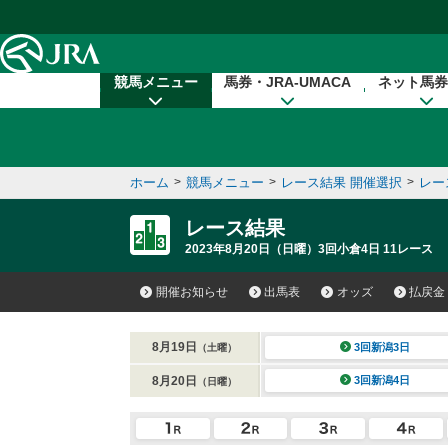
本文へ移動する
競馬メニュー
馬券・JRA-UMACA
ネット馬券
ホーム
>
競馬メニュー
>
レース結果 開催選択
>
レー
レース結果
2023年8月20日（日曜）3回小倉4日 11レース
開催お知らせ
出馬表
オッズ
払戻金
8月19日
3回新潟3日
（土曜）
8月20日
3回新潟4日
（日曜）