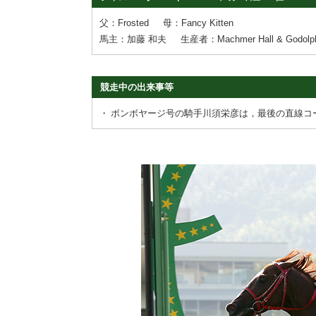
父：Frosted
母：Fancy Kitten
馬主：加藤 和夫
生産者：Machmer Hall & Godolp
競走中の出来事等
・
ボンボヤージ号の騎手川須栄彦は，最後の直線コ