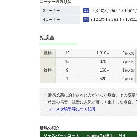
コーナー通過順位
3コーナー
15
,12(3,18)8(1,9)(2,4,7,10)(11
4コーナー
15
(3,12,18)(1,8,9)(2,4,7,10)(11
払戻金
15
1,310
5
単勝
円
番人気
15
370
7
円
番人気
9
160
1
複勝
円
番人気
1
520
9
円
番人気
・
勝馬投票に的中された方がいない場合、その投票
・
特定の馬番・組番に人気が著しく集中した場合、
・
レースや騎手等につく記号
勝馬の紹介
ジャスパークローネ
牡4
2019年3月12日生