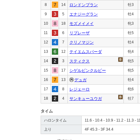
8
14
ロンドンプラン
牡3
9
5
エナジーグラン
牡4
10
18
モズメイメイ
牝3
11
6
リプレーザ
牡5
12
7
クリノマジン
牡4
13
12
テイエムスパーダ
牝4
14
3
スティクス
牝5
15
17
シゲルピンクルビー
牝5
16
13
デュガ
牡4
17
8
レジェーロ
牝6
18
4
サンキューユウガ
牡7
タイム
ハロンタイム
11.6 - 10.4 - 10.9 - 11.2 - 11.3 - 1
上り
4F 45.3 - 3F 34.4