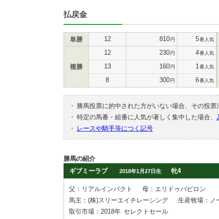
払戻金
12
810
5
単勝
円
番人気
12
230
4
円
番人気
13
160
1
複勝
円
番人気
8
300
6
円
番人気
・
勝馬投票に的中された方がいない場合、その投票
・
特定の馬番・組番に人気が著しく集中した場合、
・
レースや騎手等につく記号
勝馬の紹介
ギブミーラブ
牝4
2018年1月27日生
父：リアルインパクト
母：エリドゥバビロン
馬主：(株)スリーエイチレーシング
生産牧場：ノ
取引市場：2018年
セレクトセール