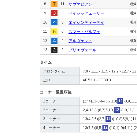
8
11
サヴァビアン
牡4
9
3
ペイシャクェーサー
牝4
10
5
エイシンディーデイ
牡4
11
6
スマートパルフェ
牝4
12
4
アルヴェント
牝5
13
2
ブリエヴェール
牡4
タイム
ハロンタイム
7.0 - 11.1 - 11.5 - 12.2 - 12.7 - 12
上り
4F 52.1 - 3F 39.3
コーナー通過順位
1コーナー
(2,*4)13-3-6-(5,7,10)
12
-8,9,11,
2コーナー
2,4-13,3-(6,7)5,10,
12
-8-9,11,1
3コーナー
13(4,3,5)(2,7,
12
)(10,8)6(9,1)11
4コーナー
13(7,3)(8,5,
12
)(10,1)-9(4,11)-(2