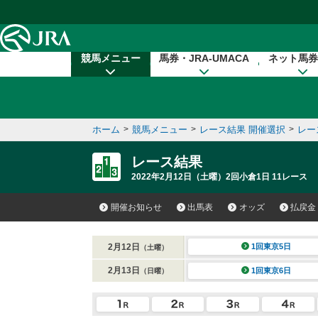
本文へ移動する
競馬メニュー
馬券・JRA-UMACA
ネット馬券
ホーム
>
競馬メニュー
>
レース結果 開催選択
>
レー
レース結果
2022年2月12日（土曜）2回小倉1日 11レース
開催お知らせ
出馬表
オッズ
払戻金
2月12日
1回東京5日
（土曜）
2月13日
1回東京6日
（日曜）