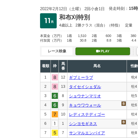
15時
発走時刻：
2022年2月12日（土曜） 2回小倉1日
和布刈特別
4歳以上
2勝クラス
（混合）（特指）
定量
本賞金
（万円）
1着
1,510
2着
600
3着
380
付加賞
（万円）
1着
30.8
2着
8.8
3着
4.4
レース映像
PLAY
馬
着順
枠
馬名
性齢
番
1
12
ギブミーラブ
牝4
2
13
タイセイシェダル
牡4
3
8
ショウナンマリオ
牡5
4
9
キョウワウォール
牡6
5
10
レディステディゴー
牡4
6
1
シンヨモギネス
牡4
7
7
サンマルエンパイア
牡8