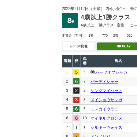
発
2022年2月12日（土曜） 2回小倉1日
4歳以上1勝クラス
4歳以上
1勝クラス
定量
コー
本賞金
（万円）
1着
770
2着
310
レース映像
PLAY
馬
着順
枠
馬名
番
1
5
ハーツオブシャカ
2
7
パーディシャー
3
2
シングマイハート
4
3
メイショウサンガ
5
6
ミスカイウラニ
6
10
マイネルクロンヌ
7
1
シルキーヴォイス
8
8
ギンノサジ