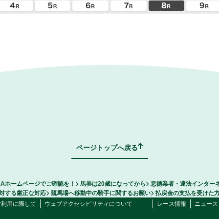
ページトップへ戻る
RAホームページでご確認を！
馬券は20歳になってから
悪徳業者・違法インター
対する厳正な対応
競馬場へ移動中の騎手に関するお願い
払戻金の支払を受けた
ご利用に際して
ウェブアクセシビリティについて
レース情報
ニュース