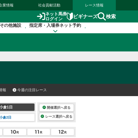
企業情報
社会貢献活動
レース情報
ネット馬券
検索
ビギナーズ
ログイン
その他施設
指定席・入場券ネット予約
情報
今週の注目レース
小倉1日
開催選択へ戻る
レース選択へ戻る
小倉2日