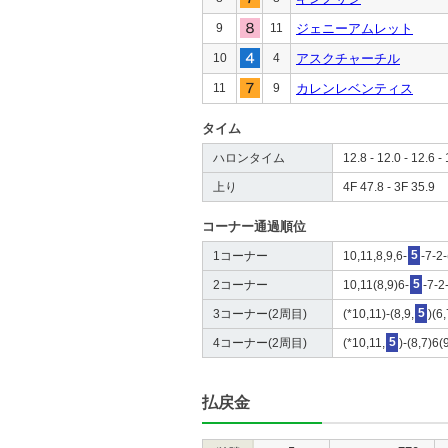
9
11
ジェニーアムレット
10
4
アスクチャーチル
11
9
カレンレベンティス
タイム
ハロンタイム
12.8 - 12.0 - 12.6 - 
上り
4F 47.8 - 3F 35.9
コーナー通過順位
1コーナー
10,11,8,9,6-
5
-7-2-
2コーナー
10,11(8,9)6-
5
-7-2
3コーナー(2周目)
(*10,11)-(8,9,
5
)(6
4コーナー(2周目)
(*10,11,
5
)-(8,7)6(
払戻金