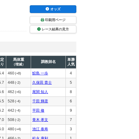
オッズ
印刷用ページ
レース結果の見方
推定
馬体重
単勝
調教師名
上り
人気
（増減）
5.4
460
鮫島 一歩
4
(+8)
5.7
448
久保田 貴士
5
(-2)
5.6
462
尾関 知人
8
(+6)
5.5
528
千田 輝彦
6
(-4)
6.2
442
平田 修
9
(-4)
7.0
508
青木 孝文
7
(-2)
6.0
480
池江 泰寿
3
(+4)
7.1
466
松永 康利
1
(-2)