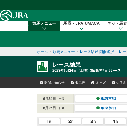
本文へ移動する
競馬メニュー
馬券・JRA-UMACA
ネット馬券
ホーム
>
競馬メニュー
>
レース結果 開催選択
>
レー
レース結果
2023年6月24日（土曜）3回阪神7日 6レース
開催お知らせ
出馬表
オッズ
払戻金
6月24日
3回東京7日
（土曜）
6月25日
3回東京8日
（日曜）