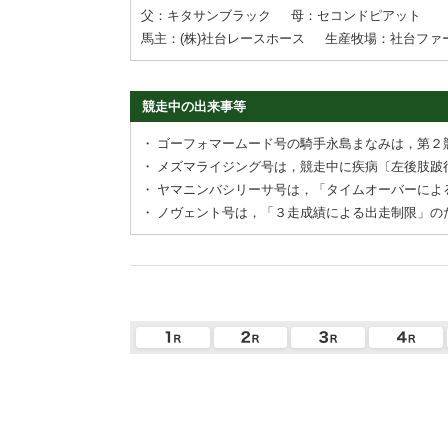
父：キタサンブラック
母：セコンドピアット
馬主：(株)社台レースホース
生産牧場：社台ファ
競走中の出来事等
・
ゴーフォマームード号の騎手永島まなみは，第２
・
メズマライジング号は，競走中に疾病〔左後肢跛
・
ヤマニンバシリーサ号は，「タイムオーバーによ
・
ノヴェント号は，「３走成績による出走制限」の