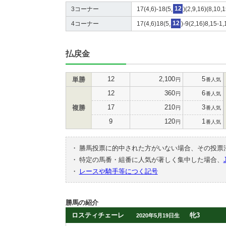
3コーナー
17(4,6)-18(5,
12
)(2,9,16)(8,10,
4コーナー
17(4,6)18(5,
12
)-9(2,16)8,15-1,
払戻金
12
2,100
5
単勝
円
番人気
12
360
6
円
番人気
17
210
3
複勝
円
番人気
9
120
1
円
番人気
・
勝馬投票に的中された方がいない場合、その投票
・
特定の馬番・組番に人気が著しく集中した場合、
・
レースや騎手等につく記号
勝馬の紹介
ロスティチェーレ
牝3
2020年5月19日生