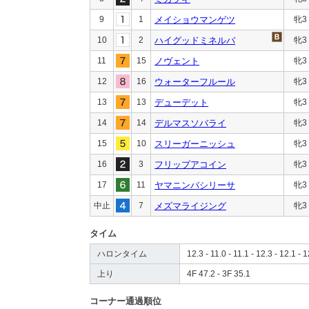
9
1
メイショウマンゲツ
牝3
10
2
ハイグッドミネルバ
牝3
11
15
ノヴェント
牝3
12
16
ウォーターフルール
牝3
13
13
デューデット
牝3
14
14
デルマスソバライ
牝3
15
10
スリーガーニッシュ
牝3
16
3
フリップアコイン
牝3
17
11
ヤマニンバシリーサ
牝3
中止
7
メズマライジング
牝3
タイム
ハロンタイム
12.3 - 11.0 - 11.1 - 12.3 - 12.1 - 1
上り
4F 47.2 - 3F 35.1
コーナー通過順位