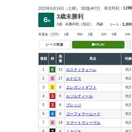
12時
発走時刻：
2023年6月24日（土曜） 3回阪神7日
3歳未勝利
1,80
3歳
未勝利
牝［指定］
馬齢
コース：
本賞金
（万円）
1着
550
2着
220
3着
140
レース映像
PLAY
馬
着順
枠
馬名
性齢
番
1
12
ロスティチェーレ
牝3
2
17
ルナビス
牝3
3
9
エレガントギフト
牝3
4
5
ルソルティール
牝3
5
6
プレッジ
牝3
6
8
ゴーフォマームード
牝3
7
18
スマートヴィーヴル
牝3
8
4
ミカヅキ
牝3