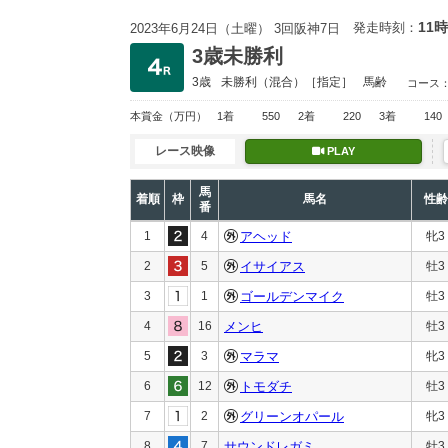
11時
発走時刻：
2023年6月24日（土曜） 3回阪神7日
3歳未勝利
3歳
未勝利
（混合）［指定］
馬齢
コース
本賞金
（万円）
1着
550
2着
220
3着
140
レース映像
PLAY
馬
着順
枠
馬名
性齢
番
1
4
アヘッド
牝3
2
5
イサイアス
牡3
3
1
ゴールデンマイク
牡3
4
16
メンヒ
牡3
5
3
マラマ
牝3
6
12
トモダチ
牡3
7
2
グリーンオパール
牝3
8
7
サウンドレガミ
牡3