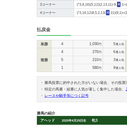
3コーナー
(*3,8,16)(5,12)(2,13,11)-9,
4
-1=
4コーナー
(*3,16,12)8,5,2,13(
4
,11)(9,1)=(
払戻金
4
1,030
5
単勝
円
番人気
4
270
6
円
番人気
5
210
3
複勝
円
番人気
1
580
9
円
番人気
・
勝馬投票に的中された方がいない場合、その投票
・
特定の馬番・組番に人気が著しく集中した場合、
・
レースや騎手等につく記号
勝馬の紹介
アヘッド
牝3
2020年4月29日生