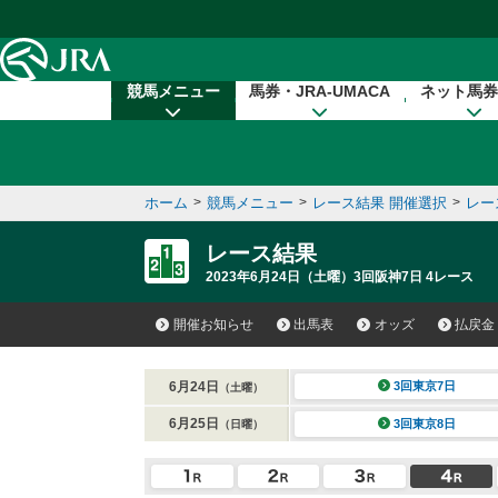
本文へ移動する
競馬メニュー
馬券・JRA-UMACA
ネット馬券
ホーム
>
競馬メニュー
>
レース結果 開催選択
>
レー
レース結果
2023年6月24日（土曜）3回阪神7日 4レース
開催お知らせ
出馬表
オッズ
払戻金
6月24日
3回東京7日
（土曜）
6月25日
3回東京8日
（日曜）