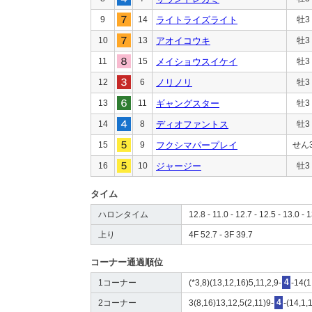
9
14
ライトライズライト
牡3
10
13
アオイコウキ
牡3
11
15
メイショウスイケイ
牡3
12
6
ノリノリ
牡3
13
11
ギャングスター
牡3
14
8
ディオファントス
牡3
15
9
フクシマパープレイ
せん
16
10
ジャージー
牡3
タイム
ハロンタイム
12.8 - 11.0 - 12.7 - 12.5 - 13.0 - 1
上り
4F 52.7 - 3F 39.7
コーナー通過順位
1コーナー
(*3,8)(13,12,16)5,11,2,9-
4
-14(1
2コーナー
3(8,16)13,12,5(2,11)9-
4
-(14,1,