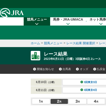
本文へ移動する
競馬メニュー
馬券・JRA-UMACA
ネット馬券
ホーム
>
競馬メニュー
>
レース結果 開催選択
>
レー
レース結果
2023年6月11日（日曜）3回阪神4日 2レース
開催お知らせ
出馬表
オッズ
払戻金
6月10日
3回東京3日
（土曜）
6月11日
3回東京4日
（日曜）