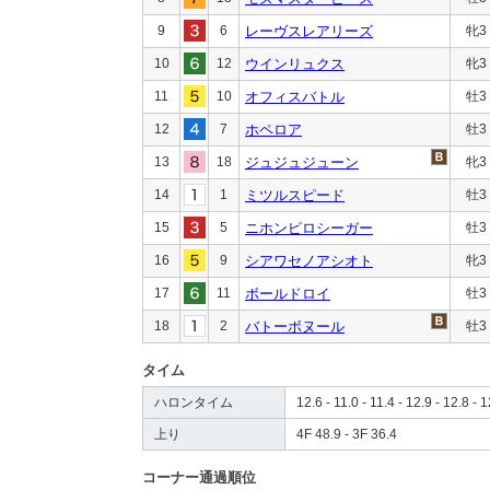
9
6
レーヴスレアリーズ
牝3
10
12
ウインリュクス
牝3
11
10
オフィスバトル
牡3
12
7
ホペロア
牡3
13
18
ジュジュジューン
牝3
14
1
ミツルスピード
牡3
15
5
ニホンピロシーガー
牡3
16
9
シアワセノアシオト
牝3
17
11
ボールドロイ
牡3
18
2
バトーボヌール
牡3
タイム
ハロンタイム
12.6 - 11.0 - 11.4 - 12.9 - 12.8 - 1
上り
4F 48.9 - 3F 36.4
コーナー通過順位