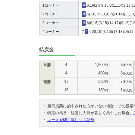
1コーナー
4
,6,16(2,8,9,15)3(11,14)1,13(1
2コーナー
4
,6(2,8,16)(3,9,15)(1,14)(11,1
3コーナー
4
,6(8,16)(3,15)(14,17)(9,13)(12
4コーナー
(*
4
,6)(8,16)(3,15)(17,13)14(12,
払戻金
4
1,800
8
単勝
円
番人気
4
400
8
円
番人気
17
380
7
複勝
円
番人気
16
160
1
円
番人気
・
勝馬投票に的中された方がいない場合、その投票
・
特定の馬番・組番に人気が著しく集中した場合、
・
レースや騎手等につく記号