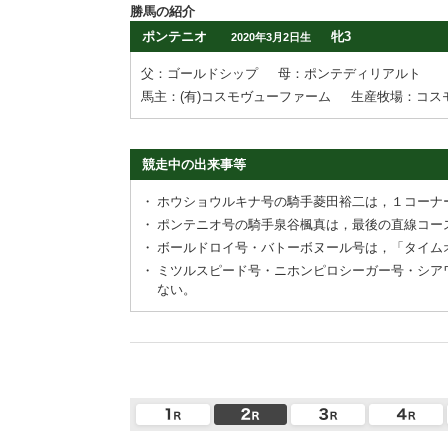
勝馬の紹介
ポンテニオ
牝3
2020年3月2日生
父：ゴールドシップ
母：ポンテディリアルト
馬主：(有)コスモヴューファーム
生産牧場：コス
競走中の出来事等
・
ホウショウルキナ号の騎手菱田裕二は，１コーナ
・
ポンテニオ号の騎手泉谷楓真は，最後の直線コー
・
ボールドロイ号・バトーボヌール号は，「タイム
・
ミツルスピード号・ニホンピロシーガー号・シア
ない。