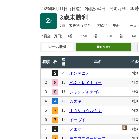
10時
発走時刻：
2023年6月11日（日曜） 3回阪神4日
3歳未勝利
3歳
未勝利
（混合）［指定］
馬齢
コース
本賞金
（万円）
1着
550
2着
220
3着
140
レース映像
PLAY
馬
着順
枠
馬名
性齢
番
1
4
ポンテニオ
牝3
2
17
ペネトレイトゴー
牡3
3
16
シャンデルナゴル
牡3
4
8
カズキ
牡3
5
15
ホウショウルキナ
牝3
6
14
イーヴイ
牡3
7
3
ノエマ
牡3
8
13
モズマスターピース
牡3