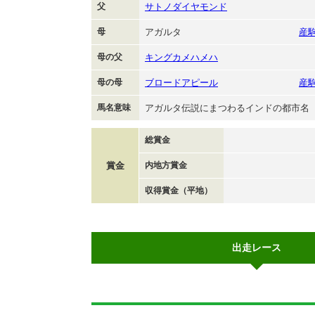
父
サトノダイヤモンド
母
アガルタ
産
母の父
キングカメハメハ
母の母
ブロードアピール
産
馬名意味
アガルタ伝説にまつわるインドの都市名
総賞金
賞金
内地方賞金
収得賞金（平地）
出走レース