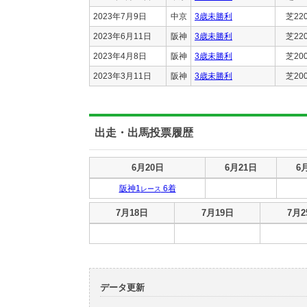
2023年7月9日
中京
3歳未勝利
芝22
2023年6月11日
阪神
3歳未勝利
芝22
2023年4月8日
阪神
3歳未勝利
芝20
2023年3月11日
阪神
3歳未勝利
芝20
出走・出馬投票履歴
出走・出馬投票履歴
6月20日
6月21日
6
阪神1
6着
レース
出走・出馬投票履歴
7月18日
7月19日
7月2
データ更新