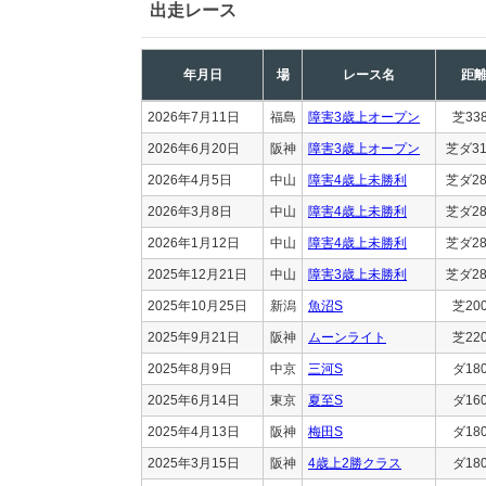
出走レース
年月日
場
レース名
距
2026年7月11日
福島
障害3歳上オープン
芝33
2026年6月20日
阪神
障害3歳上オープン
芝ダ31
2026年4月5日
中山
障害4歳上未勝利
芝ダ28
2026年3月8日
中山
障害4歳上未勝利
芝ダ28
2026年1月12日
中山
障害4歳上未勝利
芝ダ28
2025年12月21日
中山
障害3歳上未勝利
芝ダ28
2025年10月25日
新潟
魚沼S
芝20
2025年9月21日
阪神
ムーンライト
芝22
2025年8月9日
中京
三河S
ダ18
2025年6月14日
東京
夏至S
ダ16
2025年4月13日
阪神
梅田S
ダ18
2025年3月15日
阪神
4歳上2勝クラス
ダ18