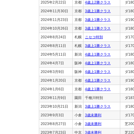
2025年2月22日
京都
4歳上2勝クラス
ダ18
2024年11月30日
京都
3歳上1勝クラス
ダ18
2024年11月23日
京都
3歳上1勝クラス
ダ19
2024年10月26日
京都
3歳上1勝クラス
ダ18
2024年8月24日
札幌
ニセコ特別
ダ17
2024年8月11日
札幌
3歳上1勝クラス
ダ17
2024年5月11日
新潟
4歳上1勝クラス
ダ18
2024年4月7日
阪神
4歳上1勝クラス
ダ18
2024年3月9日
阪神
4歳上1勝クラス
ダ18
2024年1月20日
京都
4歳上1勝クラス
ダ19
2024年1月6日
京都
4歳上1勝クラス
ダ18
2023年11月9日
園田
千種川特別
ダ18
2023年10月21日
新潟
3歳上1勝クラス
ダ18
2023年9月3日
小倉
3歳未勝利
ダ17
2023年8月27日
小倉
3歳未勝利
芝20
2023年7月23日
中京
3歳未勝利
芝22