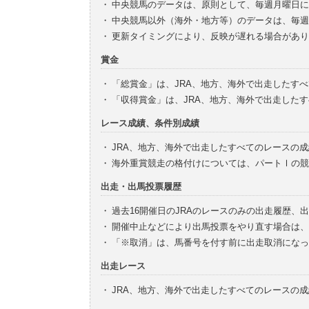
・
中央競馬のデータは、原則として、毎週月曜日に
・
中央競馬以外（海外・地方等）のデータは、毎週
・
更新タイミングにより、反映が遅れる場合があり
賞金
・
「総賞金」は、JRA、地方、海外で出走したす
・
「収得賞金」は、JRA、地方、海外で出走した
レース成績、条件別成績
・
JRA、地方、海外で出走したすべてのレースの
・
海外重賞競走の格付けについては、パートⅠの競
出走・出馬投票履歴
・
過去16開催日のJRAのレースのみの出走履歴、
・
開催中止などにより出馬投票をやり直す場合は、
・
「※取消」は、馬番号を付す前に出走取消になっ
出走レース
・
JRA、地方、海外で出走したすべてのレースの