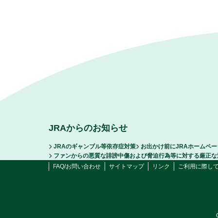
JRAからのお知らせ
JRAのギャンブル等依存症対策
お出かけ前にJRAホームペ
ファンからの悪質な誹謗中傷および脅迫行為等に対する厳正な
FAQ/お問い合わせ
サイトマップ
リンク
ご利用に際し