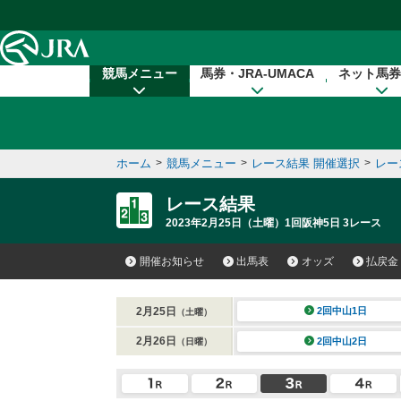
本文へ移動する
競馬メニュー
馬券・JRA-UMACA
ネット馬券
ホーム
>
競馬メニュー
>
レース結果 開催選択
>
レー
レース結果
2023年2月25日（土曜）1回阪神5日 3レース
開催お知らせ
出馬表
オッズ
払戻金
2月25日
2回中山1日
（土曜）
2月26日
2回中山2日
（日曜）