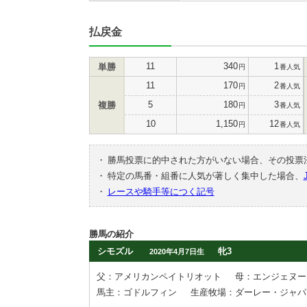
払戻金
11
340
1
単勝
円
番人気
11
170
2
円
番人気
5
180
3
複勝
円
番人気
10
1,150
12
円
番人気
・
勝馬投票に的中された方がいない場合、その投票
・
特定の馬番・組番に人気が著しく集中した場合、
・
レースや騎手等につく記号
勝馬の紹介
シモズル
牝3
2020年4月7日生
父：アメリカンペイトリオット
母：エンジェヌー
馬主：ゴドルフィン
生産牧場：ダーレー・ジャパ