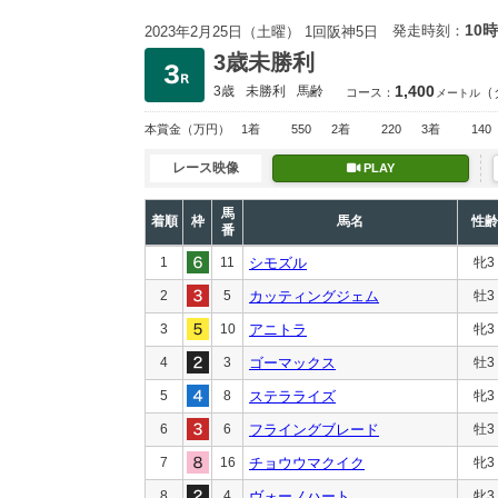
10時
発走時刻：
2023年2月25日（土曜） 1回阪神5日
3歳未勝利
1,400
3歳
未勝利
馬齢
（
コース：
メートル
本賞金
（万円）
1着
550
2着
220
3着
140
レース映像
PLAY
馬
着順
枠
馬名
性齢
番
1
11
シモズル
牝3
2
5
カッティングジェム
牡3
3
10
アニトラ
牝3
4
3
ゴーマックス
牡3
5
8
ステラライズ
牝3
6
6
フライングブレード
牡3
7
16
チョウウマクイク
牝3
8
4
ヴォーノハート
牝3