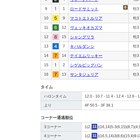
9
1
ロードサミット
牡3
10
9
マコトエトルリア
牝3
11
12
ヴェッキオカズマ
牡3
12
15
シャングリラ
牝3
13
7
キバルダンシ
牡3
14
14
テイエムリッキー
牡3
15
2
シゲルビッグバン
牡3
16
13
サンタジュリア
牡3
タイム
ハロンタイム
12.0 - 10.7 - 11.4 - 12.4 - 12.6 - 
上り
4F 50.5 - 3F 38.1
コーナー通過順位
3コーナー
1(2,
11
)(16,14)5-3(6,15)(8,7)(4
4コーナー
1(2,
11
)(16,5,14)3(8,6)(15,4)9-