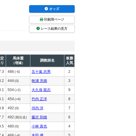
オッズ
印刷用ページ
レース結果の見方
推定
馬体重
単勝
調教師名
上り
人気
（増減）
7.3
486
五十嵐 忠男
2
(-6)
8.2
444
牧浦 充徳
3
(0)
8.1
504
大久保 龍志
9
(+2)
8.1
454
竹内 正洋
8
(+4)
8.8
492
河内 洋
7
(0)
7.7
492
藤沢 則雄
6
(初出走)
9.5
480
小林 真也
4
(0)
7.4
466
本田 優
5
(-4)