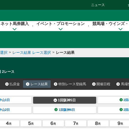
ニュース
ネット馬券購入
イベント・プロモーション
競馬場・ウインズ・
催選択
>
レース結果 レース選択
>
レース結果
日 2レース
払戻金
レース結果
特別レース登録馬
開催日程
馬場
中山1日
1回阪神5日
2回
中山2日
1回阪神6日
2回