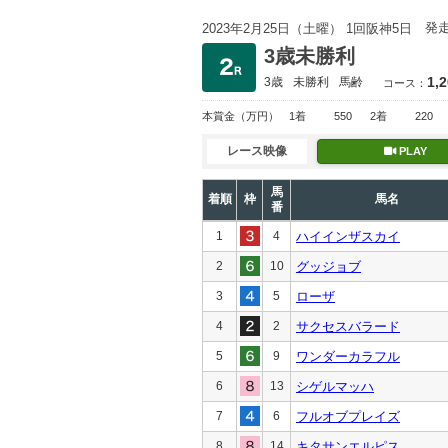
発
2023年2月25日（土曜） 1回阪神5日
3歳未勝利
1,
3歳
未勝利
馬齢
コース：
本賞金
（万円）
1着
550
2着
220
レース映像
PLAY
馬
着順
枠
馬名
番
1
4
ハイインザスカイ
2
10
グッジョブ
3
5
ローザ
4
2
サクセスバラード
5
9
ワンダーカラフル
6
13
シゲルマッハ
7
6
フルオブプレイズ
8
14
キタサンエルピス