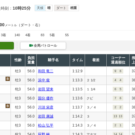
10時25分
走時刻：
天候
晴
ダート
稍重
200
（ダート・右）
メートル
3着
140
4着
83
5着
55
全周パトロール
負担
コーナー
性齢
騎手名
タイム
着差
重量
通過順位
牡3
56.0
和田 竜二
1:12.9
3
9
6
牡3
56.0
浜中 俊
1:13.3
3
２ 1/2
4
4
牝3
54.0
岩田 望来
1:13.5
3
１ 1/4
6
5
牡3
56.0
国分 優作
1:13.6
3
クビ
7
6
牡3
56.0
川須 栄彦
1:13.7
3
３／４
2
2
牡3
56.0
岩田 康誠
1:14.2
3
３
13
13
牡3
56.0
松山 弘平
1:14.3
3
３／４
2
1
牝3
54.0
荻野 極
1:14.3
3
アタマ
14
14