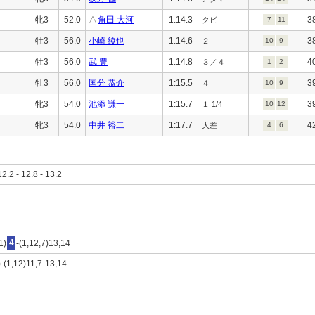
牝3
52.0
△
角田 大河
1:14.3
3
クビ
7
11
牡3
56.0
小崎 綾也
1:14.6
3
２
10
9
牡3
56.0
武 豊
1:14.8
4
３／４
1
2
牡3
56.0
国分 恭介
1:15.5
3
４
10
9
牝3
54.0
池添 謙一
1:15.7
3
１ 1/4
10
12
牝3
54.0
中井 裕二
1:17.7
4
大差
4
6
12.2 - 12.8 - 13.2
1)
4
-(1,12,7)13,14
)-(1,12)11,7-13,14