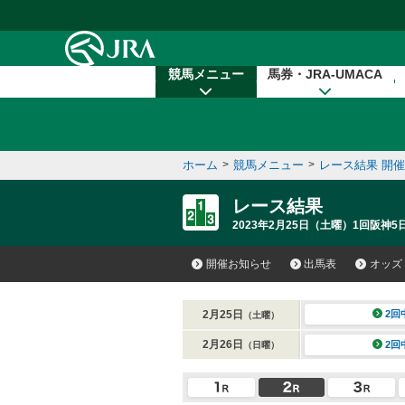
本文へ移動する
競馬メニュー
馬券・JRA-UMACA
ホーム
>
競馬メニュー
>
レース結果 開
レース結果
2023年2月25日（土曜）1回阪神5
開催お知らせ
出馬表
オッズ
2月25日
2回
（土曜）
2月26日
2回
（日曜）