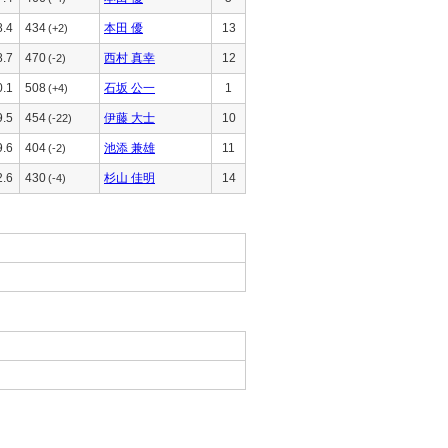
8.4
434
本田 優
13
(+2)
8.7
470
西村 真幸
12
(-2)
0.1
508
石坂 公一
1
(+4)
9.5
454
伊藤 大士
10
(-22)
9.6
404
池添 兼雄
11
(-2)
2.6
430
杉山 佳明
14
(-4)