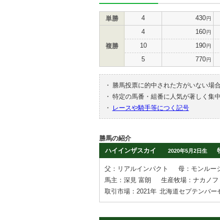
4
430
単勝
円
4
160
円
10
190
複勝
円
5
770
円
・
勝馬投票に的中された方がいない場
・
特定の馬番・組番に人気が著しく集
・
レースや騎手等につく記号
勝馬の紹介
ハイインザスカイ
2020年5月2日生
父：リアルインパクト
母：モンルー
馬主：深見 富朗
生産牧場：ナカノフ
取引市場：2021年
北海道セプテンバー