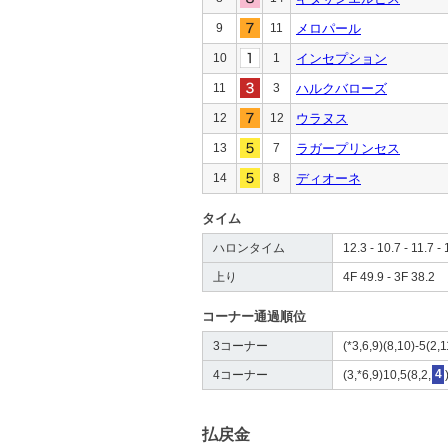
9
11
メロパール
10
1
インセプション
11
3
ハルクバローズ
12
12
ウラヌス
13
7
ラガープリンセス
14
8
ディオーネ
タイム
ハロンタイム
12.3 - 10.7 - 11.7 - 
上り
4F 49.9 - 3F 38.2
コーナー通過順位
3コーナー
(*3,6,9)(8,10)-5(2,1
4コーナー
(3,*6,9)10,5(8,2,
4
払戻金