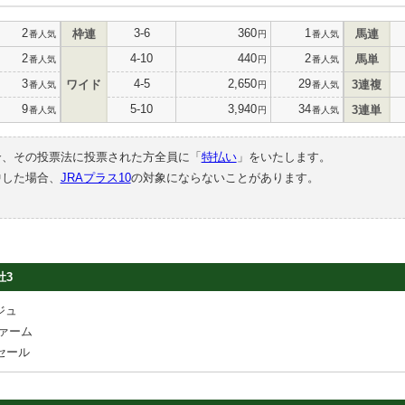
2
3-6
360
1
枠連
馬連
番人気
円
番人気
2
4-10
440
2
馬単
番人気
円
番人気
3
4-5
2,650
29
ワイド
3連複
番人気
円
番人気
9
5-10
3,940
34
3連単
番人気
円
番人気
合、その投票法に投票された方全員に「
特払い
」をいたします。
中した場合、
JRAプラス10
の対象にならないことがあります。
牡3
ジュ
ァーム
セール