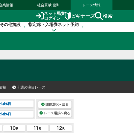
企業情報
社会貢献活動
レース情報
ネット馬券
検索
ビギナーズ
ログイン
その他施設
指定席・入場券ネット予約
情報
今週の注目レース
小倉5日
開催選択へ戻る
レース選択へ戻る
小倉6日