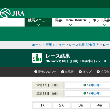
本文へ移動する
競馬メニュー
馬券・JRA-UMACA
ネット馬券
ホーム
>
競馬メニュー
>
レース結果 開催選択
>
レー
レース結果
2022年12月18日（日曜）6回阪神6日 7レース
開催お知らせ
出馬表
オッズ
払戻金
12月17日
5回中山5日
（土曜）
12月18日
5回中山6日
（日曜）