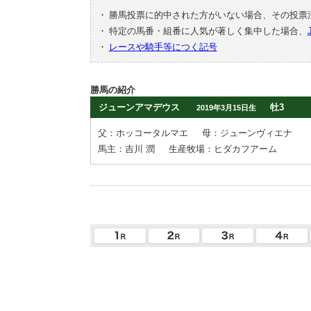
・
勝馬投票に的中された方がいない場合、その投票
・
特定の馬番・組番に人気が著しく集中した場合、
・
レースや騎手等につく記号
勝馬の紹介
ジューンアマデウス
牡3
2019年3月15日生
父：ホッコータルマエ
母：ジューンヴィエナ
馬主：吉川 潤
生産牧場：ヒダカフアーム