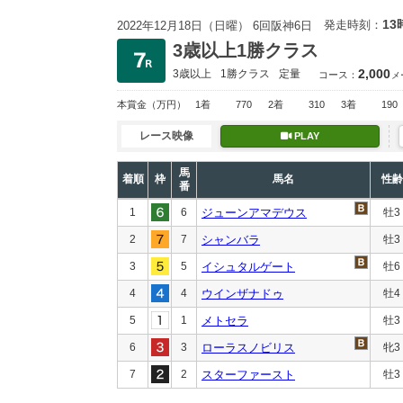
13
発走時刻：
2022年12月18日（日曜） 6回阪神6日
3歳以上1勝クラス
2,000
3歳以上
1勝クラス
定量
コース：
メ
本賞金
（万円）
1着
770
2着
310
3着
190
レース映像
PLAY
馬
着順
枠
馬名
性齢
番
1
6
ジューンアマデウス
牡3
2
7
シャンバラ
牡3
3
5
イシュタルゲート
牡6
4
4
ウインザナドゥ
牡4
5
1
メトセラ
牡3
6
3
ローラスノビリス
牝3
7
2
スターファースト
牡3