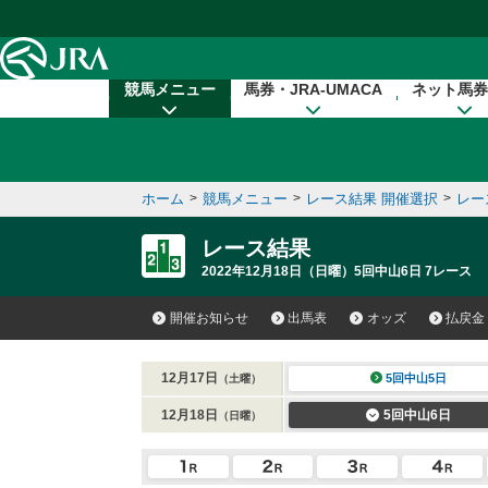
本文へ移動する
競馬メニュー
馬券・JRA-UMACA
ネット馬券
ホーム
>
競馬メニュー
>
レース結果 開催選択
>
レー
レース結果
2022年12月18日（日曜）5回中山6日 7レース
開催お知らせ
出馬表
オッズ
払戻金
12月17日
5回中山5日
（土曜）
12月18日
5回中山6日
（日曜）