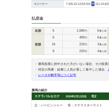
4コーナー
7,3(9,10,12)16,5(4,
6
,11)-14,8(
払戻金
6
1,680
6
単勝
円
番人気
6
400
6
円
番人気
16
210
3
複勝
円
番人気
9
220
4
円
番人気
・
勝馬投票に的中された方がいない場合、その投票
・
特定の馬番・組番に人気が著しく集中した場合、
・
レースや騎手等につく記号
勝馬の紹介
ステラバルセロナ
牝2
2020年2月13日生
父：ハービンジャー
母：ステラスターライト