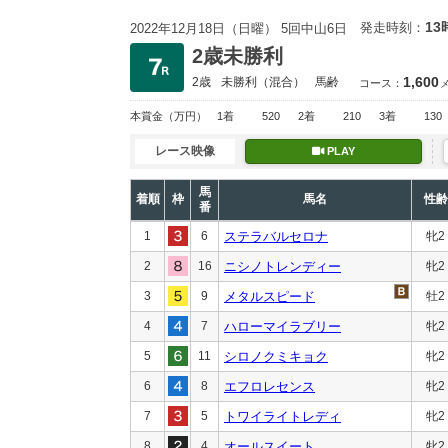
13
発走時刻：
2022年12月18日（日曜） 5回中山6日
2歳未勝利
1,600
2歳
未勝利
（混合）
馬齢
コース：
本賞金
（万円）
1着
520
2着
210
3着
130
レース映像
PLAY
馬
着順
枠
馬名
性齢
番
1
6
ステラバルセロナ
牝2
2
16
ニシノトレンディー
牝2
3
9
メタルスピード
牡2
4
7
ハローマイラブリー
牝2
5
11
シロノクミキョク
牝2
6
8
エフロレセンス
牝2
7
5
トワイライトレディ
牝2
8
4
オールスイート
牝2