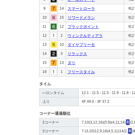
9
14
スマートローラ
牝2
10
15
リワードメラン
牡2
11
12
ブラックポイント
牡2
12
2
ウィンクルティアラ
牝2
13
10
ダイヤプリーモ
牝2
14
3
リラックス
牡2
15
13
ダリ
牡2
16
1
フリースタイル
牝2
タイム
ハロンタイム
12.1 - 11.5 - 11.5 - 11.9 - 11.8 - 1
上り
4F 49.0 - 3F 37.2
コーナー通過順位
2コーナー
7,10(3,12,16)(5,9)(4,11,14)
6
(2,
3コーナー
7-(3,10)12,9,16(4,5,11)14(2,
6
)