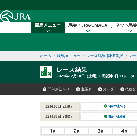
本文へ移動する
競馬メニュー
馬券・JRA-UMACA
ネット馬券
ホーム
>
競馬メニュー
>
レース結果 開催選択
>
レー
レース結果
2021年12月18日（土曜）6回阪神5日 11レース
開催お知らせ
出馬表
オッズ
払戻金
12月18日
5回中山5日
（土曜）
12月19日
5回中山6日
（日曜）