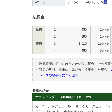
4コーナー
(*1,3)4(5,11,14)(7,8,12)15(
2
,10
払戻金
2
430
2
単勝
円
番人気
2
190
1
円
番人気
3
1,810
15
複勝
円
番人気
4
480
8
円
番人気
・
勝馬投票に的中された方がいない場合、その投票
・
特定の馬番・組番に人気が著しく集中した場合、
・
レースや騎手等につく記号
勝馬の紹介
ナランフレグ
牡5
2016年4月5日生
父：ゴールドアリュール
母：ケリーズビューティ