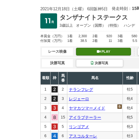
15
発走時刻：
2021年12月18日（土曜） 6回阪神5日
タンザナイトステークス
3歳以上
オープン
（国際）（特指）
ハンデ
本賞金
（万円）
1着
2,300
2着
920
3着
580
付加賞
（万円）
1着
38.5
2着
11
3着
5.5
レース映像
PLAY
決勝写真
決勝写真
馬
着順
枠
馬名
性齢
番
1
2
ナランフレグ
牡5
2
3
レジェーロ
牝4
3
4
ヤマカツマーメイド
牝4
4
15
アイラブテーラー
牝5
5
5
リンゴアメ
牝3
6
6
アスコルターレ
牡3