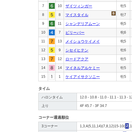
7
10
ザイツィンガー
牡5
8
8
マイスタイル
牡7
9
11
シャンデリアムーン
牝5
10
7
ビリーバー
牝6
11
13
メイショウケイメイ
牝5
12
9
シセイヒテン
牡6
13
12
ロードアクア
牡5
14
14
マイネルアルケミー
牡5
15
1
ケイアイサクソニー
牡5
タイム
ハロンタイム
12.0 - 10.8 - 11.0 - 11.1 - 11.3 - 1
上り
4F 45.7 - 3F 34.7
コーナー通過順位
3コーナー
1,3,4(5,11,14)(7,8,12)15-10(
2
,