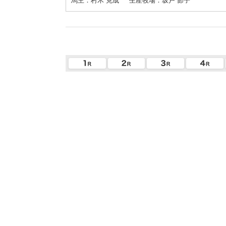
馬主：村木 克成
生産牧場：坂戸 節子