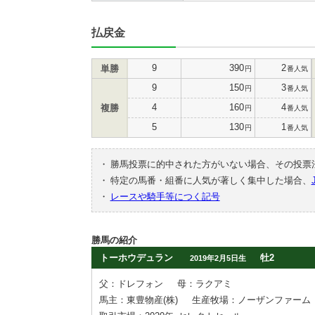
払戻金
9
390
2
単勝
円
番人気
9
150
3
円
番人気
4
160
4
複勝
円
番人気
5
130
1
円
番人気
・
勝馬投票に的中された方がいない場合、その投票
・
特定の馬番・組番に人気が著しく集中した場合、
・
レースや騎手等につく記号
勝馬の紹介
トーホウデュラン
牡2
2019年2月5日生
父：ドレフォン
母：ラクアミ
馬主：東豊物産(株)
生産牧場：ノーザンファーム