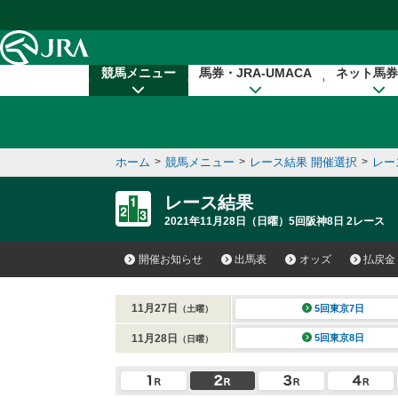
本文へ移動する
競馬メニュー
馬券・JRA-UMACA
ネット馬券
ホーム
>
競馬メニュー
>
レース結果 開催選択
>
レー
レース結果
2021年11月28日（日曜）5回阪神8日 2レース
開催お知らせ
出馬表
オッズ
払戻金
11月27日
5回東京7日
（土曜）
11月28日
5回東京8日
（日曜）