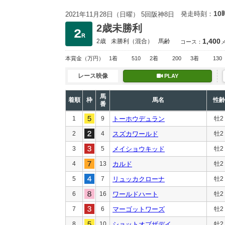
10
発走時刻：
2021年11月28日（日曜） 5回阪神8日
2歳未勝利
1,400
2歳
未勝利
（混合）
馬齢
コース：
本賞金
（万円）
1着
510
2着
200
3着
130
レース映像
PLAY
馬
着順
枠
馬名
性齢
番
1
9
トーホウデュラン
牡2
2
4
スズカワールド
牡2
3
5
メイショウキッド
牡2
4
13
カルド
牡2
5
7
リュッカクローナ
牡2
6
16
ワールドハート
牡2
7
6
マーゴットワーズ
牡2
8
10
ショットオブザデイ
牡2