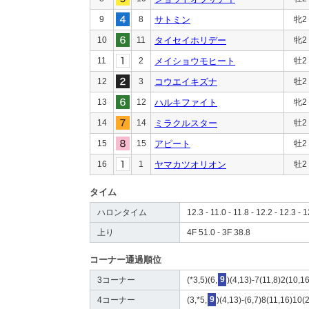
9
8
サトミン
牝2
10
11
タイセイホリデー
牝2
11
2
メイショウモヒート
牡2
12
3
コウエイキズナ
牡2
13
12
ハルキファイト
牝2
14
14
ミラクルスター
牡2
15
15
アピート
牡2
16
1
ヤマカツオリオン
牡2
タイム
ハロンタイム
12.3 - 11.0 - 11.8 - 12.2 - 12.3 - 1
上り
4F 51.0 - 3F 38.8
コーナー通過順位
3コーナー
(*3,5)(6,
9
)(4,13)-7(11,8)2(10,1
4コーナー
(3,*5,
9
)(4,13)-(6,7)8(11,16)10(