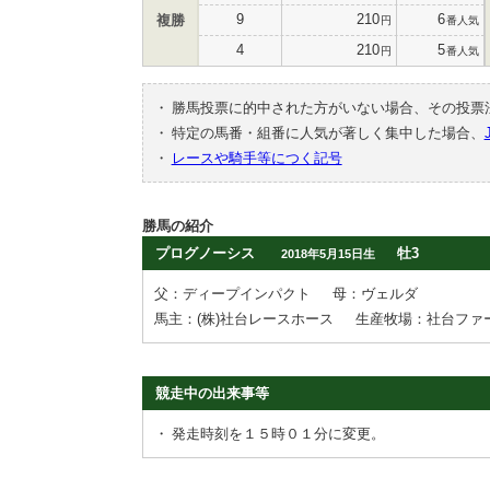
9
210
6
複勝
円
番人気
4
210
5
円
番人気
・
勝馬投票に的中された方がいない場合、その投票
・
特定の馬番・組番に人気が著しく集中した場合、
・
レースや騎手等につく記号
勝馬の紹介
プログノーシス
牡3
2018年5月15日生
父：ディープインパクト
母：ヴェルダ
馬主：(株)社台レースホース
生産牧場：社台ファ
競走中の出来事等
・
発走時刻を１５時０１分に変更。