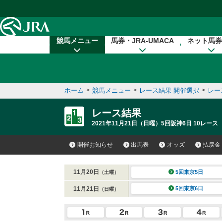
本文へ移動する
競馬メニュー
馬券・JRA-UMACA
ネット馬券
ホーム
>
競馬メニュー
>
レース結果 開催選択
>
レー
レース結果
2021年11月21日（日曜）5回阪神6日 10レース
開催お知らせ
出馬表
オッズ
払戻金
11月20日
5回東京5日
（土曜）
11月21日
5回東京6日
（日曜）