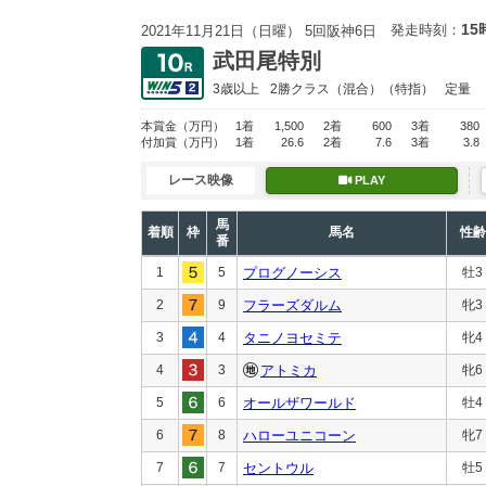
15
発走時刻：
2021年11月21日（日曜） 5回阪神6日
武田尾特別
3歳以上
2勝クラス
（混合）（特指）
定量
本賞金
（万円）
1着
1,500
2着
600
3着
380
付加賞
（万円）
1着
26.6
2着
7.6
3着
3.8
レース映像
PLAY
馬
着順
枠
馬名
性齢
番
1
5
プログノーシス
牡3
2
9
フラーズダルム
牝3
3
4
タニノヨセミテ
牝4
4
3
アトミカ
牝6
5
6
オールザワールド
牡4
6
8
ハローユニコーン
牝7
7
7
セントウル
牡5