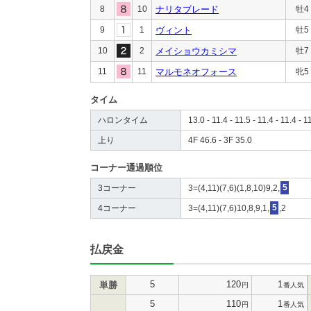
8
10
ナリタブレード
牡4
9
1
ヴィント
牡5
10
2
メイショウカミシマ
牡7
11
11
マルモネオフォース
牝5
タイム
ハロンタイム
13.0 - 11.4 - 11.5 - 11.4 - 11.4 - 1
上り
4F 46.6 - 3F 35.0
コーナー通過順位
3コーナー
3=(4,11)(7,6)(1,8,10)9,2,
5
4コーナー
3=(4,11)(7,6)10,8,9,1,
5
,2
払戻金
5
120
1
単勝
円
番人気
5
110
1
円
番人気