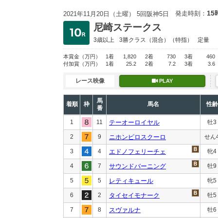
15
発走時刻：
2021年11月20日（土曜） 5回阪神5日
尼崎ステークス
3歳以上
3勝クラス
（混合）（特指）
定量
本賞金
（万円）
1着
1,820
2着
730
3着
460
付加賞
（万円）
1着
25.2
2着
7.2
3着
3.6
レース映像
PLAY
馬
着順
枠
馬名
性齢
番
1
11
テーオーロイヤル
牡3
2
9
ニホンピロスクーロ
せん
3
4
エドノフェリーチェ
牝4
4
7
サウンドバーニング
牡9
5
5
レティキュール
牝5
6
2
タイセイモナーク
牡5
7
8
スヴァルナ
牡6