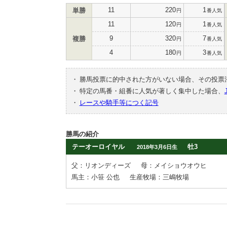
11
220
1
単勝
円
番人気
11
120
1
円
番人気
9
320
7
複勝
円
番人気
4
180
3
円
番人気
・
勝馬投票に的中された方がいない場合、その投票
・
特定の馬番・組番に人気が著しく集中した場合、
・
レースや騎手等につく記号
勝馬の紹介
テーオーロイヤル
牡3
2018年3月6日生
父：リオンディーズ
母：メイショウオウヒ
馬主：小笹 公也
生産牧場：三嶋牧場