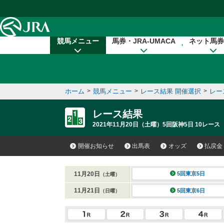
本文へ移動する
競馬メニュー
馬券・JRA-UMACA
ネット馬券
ホーム
>
競馬メニュー
>
レース結果 開催選択
>
レー
レース結果
2021年11月20日（土曜）5回阪神5日 10レース
開催お知らせ
出馬表
オッズ
払戻金
11月20日
5回東京5日
（土曜）
11月21日
5回東京6日
（日曜）