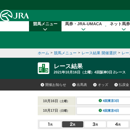
本文へ移動する
競馬メニュー
馬券・JRA-UMACA
ネット馬券
ホーム
>
競馬メニュー
>
レース結果 開催選択
>
レー
レース結果
2021年10月16日（土曜）4回阪神3日 2レース
開催お知らせ
出馬表
オッズ
払戻金
10月16日
4回東京3日
（土曜）
10月17日
4回東京4日
（日曜）