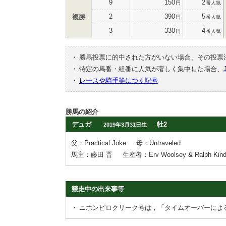
9
150
2
円
番人気
2
390
5
複勝
円
番人気
3
330
4
円
番人気
・
勝馬投票に的中された方がいない場合、その投票
・
特定の馬番・組番に人気が著しく集中した場合、
・
レースや騎手等につく記号
勝馬の紹介
デュガ
牡2
2019年3月31日生
父：Practical Joke
母：Untraveled
馬主：藤田 晋
生産者：Erv Woolsey & Ralph Kind
競走中の出来事等
・
ニホンピロクリーク号は，「タイムオーバーによ