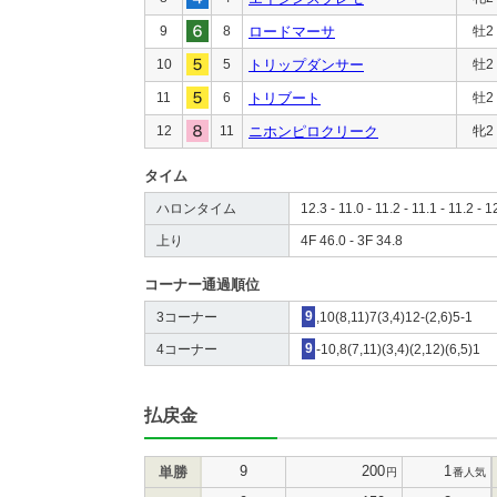
9
8
ロードマーサ
牡2
10
5
トリップダンサー
牡2
11
6
トリブート
牡2
12
11
ニホンピロクリーク
牝2
タイム
ハロンタイム
12.3 - 11.0 - 11.2 - 11.1 - 11.2 - 1
上り
4F 46.0 - 3F 34.8
コーナー通過順位
3コーナー
9
,10(8,11)7(3,4)12-(2,6)5-1
4コーナー
9
-10,8(7,11)(3,4)(2,12)(6,5)1
払戻金
9
200
1
単勝
円
番人気