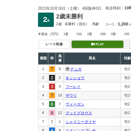
10
発走時刻：
2021年10月16日（土曜） 4回阪神3日
2歳未勝利
1,200
2歳
未勝利
（混合）
馬齢
コース：
本賞金
（万円）
1着
510
2着
200
3着
130
レース映像
PLAY
馬
着順
枠
馬名
性齢
番
1
9
デュガ
牡2
2
2
キッショウ
牝2
3
3
フーレイ
牝2
4
10
ザウリ
牡2
5
7
ヴィーガン
牝2
6
12
グッドグロウス
牡2
7
1
シャイニーダイヤ
牝2
8
4
エイシンスプレモ
牝2