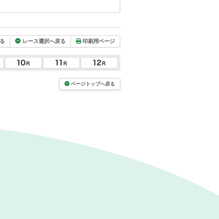
る
レース選択へ戻る
印刷用ページ
ページトップへ戻る