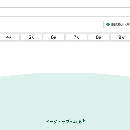
開催選択へ戻
ページトップへ戻る