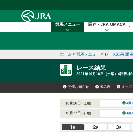
本文へ移動する
競馬メニュー
馬券・JRA-UMACA
ホーム
>
競馬メニュー
>
レース結果 開
レース結果
2021年10月16日（土曜）4回阪神3
開催お知らせ
出馬表
オッズ
10月16日
4回
（土曜）
10月17日
4回
（日曜）