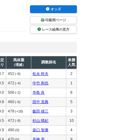
オッズ
印刷用ページ
レース結果の見方
推定
馬体重
単勝
調教師名
上り
人気
（増減）
8.7
452
松永 幹夫
2
(-8)
8.5
472
中竹 和也
1
(-4)
0.0
506
寺島 良
8
(-2)
9.8
460
田中 克典
5
(-6)
9.0
478
飯田 雄三
3
(+18)
0.5
472
杉山 晴紀
10
(-8)
0.9
490
坂口 智康
4
(0)
3.6
470
高橋 亮
9
(0)