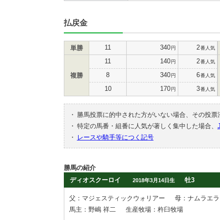
払戻金
11
340
2
単勝
円
番人気
11
140
2
円
番人気
8
340
6
複勝
円
番人気
10
170
3
円
番人気
・
勝馬投票に的中された方がいない場合、その投票
・
特定の馬番・組番に人気が著しく集中した場合、
・
レースや騎手等につく記号
勝馬の紹介
ディオスクーロイ
牡3
2018年3月14日生
父：マジェスティックウォリアー
母：ナムラエラ
馬主：野嶋 祥二
生産牧場：杵臼牧場