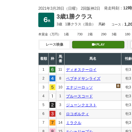
12時
発走時刻：
2021年3月28日（日曜） 2回阪神2日
3歳1勝クラス
1,2
3歳
1勝クラス
（混合）
馬齢
コース：
本賞金
（万円）
1着
730
2着
290
3着
180
レース映像
PLAY
馬
着順
枠
馬名
性齢
番
1
11
ディオスクーロイ
牡3
2
8
ペプチドサンライズ
牡3
3
10
エナジーロッソ
牝3
4
1
ブルースコード
牡3
5
3
ジューンクエスト
牡3
6
6
ロコポルティ
牡3
7
14
ミラクル
牝3
8
15
ルシャリーブル
牝3