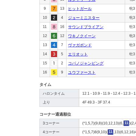
9
13
ヒットガール
牝3
10
4
ジョーミニスター
牝3
11
16
サウンドブライアン
牡3
12
12
ワキノクイーン
牝3
13
7
ヴァガボンド
牡3
14
5
エリオット
牡3
15
2
コパノジャンピング
牡3
16
9
ユウファースト
牡3
タイム
ハロンタイム
12.1 - 10.9 - 11.9 - 12.4 - 12.3 - 
上り
4F 49.3 - 3F 37.4
コーナー通過順位
3コーナー
(*1,5,7)(9,8)(10,12,13)(6,
11
)(2,
4コーナー
(*1,5,7)8(9,10)(
11
,13)(6,12,16)