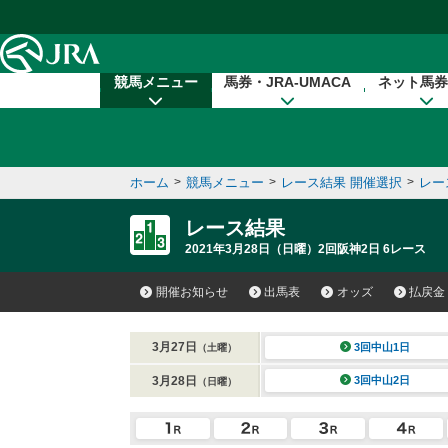
本文へ移動する
競馬メニュー
馬券・JRA-UMACA
ネット馬券
ホーム
>
競馬メニュー
>
レース結果 開催選択
>
レー
レース結果
2021年3月28日（日曜）2回阪神2日 6レース
開催お知らせ
出馬表
オッズ
払戻金
3月27日
3回中山1日
（土曜）
3月28日
3回中山2日
（日曜）