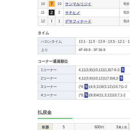
10
10
サンマルリジイ
牝6
11
2
サチヒメ
牝5
12
1
デサフィナード
牝4
タイム
ハロンタイム
13.1 - 11.5 - 13.9 - 13.5 - 12.1 - 1
上り
4F 49.8 - 3F 36.9
コーナー通過順位
1コーナー
4,11(3,9)(10,12)(1,8)7-6-2-
5
2コーナー
4,11(3,9)(10,12)1(7,8)6,2-
5
3コーナー
(*6,
5
)(4,9,11)8(3,12)(10,7)1-2
4コーナー
(*6,
5
)(9,8)4(11,3,12)10,7,1-2
払戻金
5
600
3
単勝
円
番人気