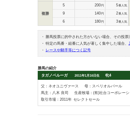
5
200
5
円
番人気
9
140
2
複勝
円
番人気
6
180
3
円
番人気
・
勝馬投票に的中された方がいない場合、その投票
・
特定の馬番・組番に人気が著しく集中した場合、
・
レースや騎手等につく記号
勝馬の紹介
タガノベルーガ
牝4
2011年1月16日生
父：ネオユニヴァース
母：スペリオルパール
馬主：八木 良司
生産牧場：(有)社台コーポレー
取引市場：2011年
セレクトセール