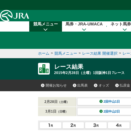
本文へ移動する
競馬メニュー
馬券・JRA-UMACA
ネット馬券
ホーム
>
競馬メニュー
>
レース結果 開催選択
>
レー
レース結果
2015年2月28日（土曜）1回阪神1日 7レース
開催お知らせ
出馬表
オッズ
払戻金
2月28日
2回中山1日
（土曜）
3月1日
2回中山2日
（日曜）