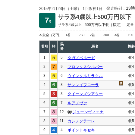
13時
発走時刻：
2015年2月28日（土曜） 1回阪神1日
サラ系4歳以上500万円以下
サラ系4歳以上
500万円以下
牝［指定］
定量
本賞金
（万円）
1着
750
2着
300
3着
190
馬
着順
枠
馬名
性齢
番
1
5
タガノベルーガ
牝4
2
9
ブロンクスシルバー
牝4
3
6
ウインクルミラクル
牝4
4
8
サンレイフローラ
牝5
5
3
クイーンズシアター
牝4
6
7
ルアノヴァ
牝4
7
12
ジューンヴィエナ
牝4
8
11
カシノソラーレ
牝5
9
4
ポイントキセキ
牝5