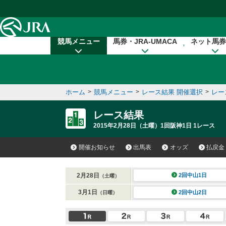
本文へ移動する
競馬メニュー
馬券・JRA-UMACA
ネット馬券
ホーム
>
競馬メニュー
>
レース結果 開催選択
>
レー
レース結果
2015年2月28日（土曜）1回阪神1日 1レース
開催お知らせ
出馬表
オッズ
払戻金
2月28日
2回中山1日
（土曜）
3月1日
2回中山2日
（日曜）