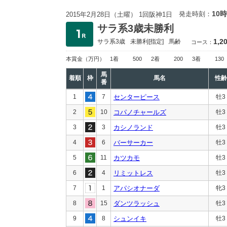
10時
発走時刻：
2015年2月28日（土曜） 1回阪神1日
サラ系3歳未勝利
1,2
サラ系3歳
未勝利
[指定]
馬齢
コース：
本賞金
（万円）
1着
500
2着
200
3着
130
馬
着順
枠
馬名
性齢
番
1
7
センターピース
牡3
2
10
コパノチャールズ
牡3
3
3
カシノランド
牡3
4
6
バーサーカー
牡3
5
11
カツカモ
牡3
6
4
リミットレス
牡3
7
1
アパシオナーダ
牝3
8
15
ダンツラッシュ
牡3
9
8
シュンイキ
牡3