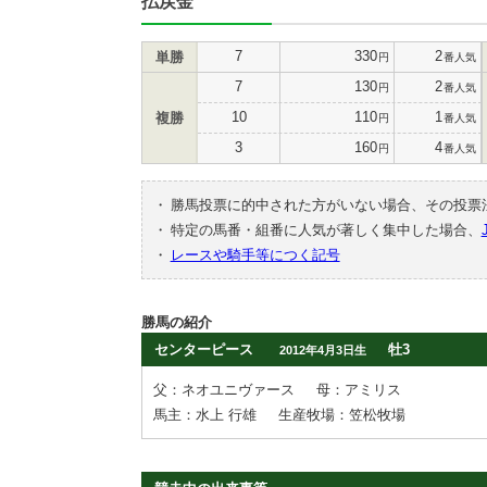
払戻金
7
330
2
単勝
円
番人気
7
130
2
円
番人気
10
110
1
複勝
円
番人気
3
160
4
円
番人気
・
勝馬投票に的中された方がいない場合、その投票
・
特定の馬番・組番に人気が著しく集中した場合、
・
レースや騎手等につく記号
勝馬の紹介
センターピース
牡3
2012年4月3日生
父：ネオユニヴァース
母：アミリス
馬主：水上 行雄
生産牧場：笠松牧場