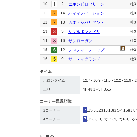
10
2
ニホンピロセリーン
牝3
11
14
ハイイノベーション
牡3
12
13
カネトシバリアント
牡3
13
5
シゲルボンオドリ
牡3
14
16
サンローガン
牡3
15
12
デスティーノトップ
牡3
16
9
サーティグランド
牡3
タイム
ハロンタイム
12.7 - 10.9 - 11.6 - 12.2 - 11.9 - 
上り
4F 48.2 - 3F 36.6
コーナー通過順位
3コーナー
7
,15(6,12)(10,13)3,5(4,16)(1,8,
4コーナー
7
,15(6,10,13)3,5(4,12)1(8,16)-