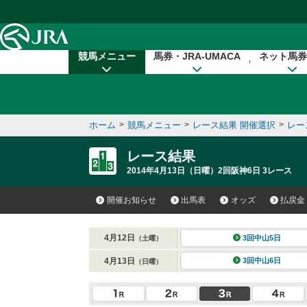
本文へ移動する
競馬メニュー
馬券・JRA-UMACA
ネット馬券
ホーム
>
競馬メニュー
>
レース結果 開催選択
>
レー
レース結果
2014年4月13日（日曜）2回阪神6日 3レース
開催お知らせ
出馬表
オッズ
払戻金
4月12日
3回中山5日
（土曜）
4月13日
3回中山6日
（日曜）