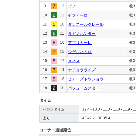
9
13
ピノ
牝3
10
12
セフィーロ
牡3
11
10
ダンスールクレール
牡3
12
11
タガノハンター
牡3
13
16
アプリカーレ
牝3
14
15
シゲルネムロ
牡3
15
17
メネス
牝3
16
14
ナチュラライズ
牝3
17
18
ヒアーズトウショウ
牝3
18
3
パフュームスター
牝3
タイム
ハロンタイム
12.4 - 10.8 - 11.3 - 11.8 - 11.9 - 1
上り
4F 47.2 - 3F 35.4
コーナー通過順位