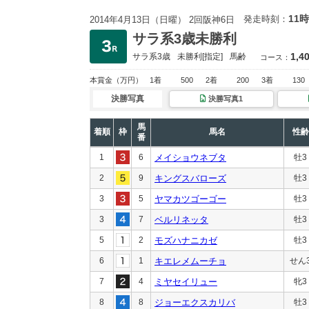
11時
発走時刻：
2014年4月13日（日曜） 2回阪神6日
サラ系3歳未勝利
1,4
サラ系3歳
未勝利
[指定]
馬齢
コース：
本賞金
（万円）
1着
500
2着
200
3着
130
決勝写真
決勝写真1
馬
着順
枠
馬名
性齢
番
1
6
メイショウネブタ
牡3
2
9
キングスバローズ
牡3
3
5
ヤマカツゴーゴー
牡3
3
7
ベルリネッタ
牡3
5
2
モズハナニカゼ
牡3
6
1
キエレメムーチョ
せん
7
4
ミヤセイリュー
牝3
8
8
ジョーエクスカリバ
牡3