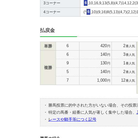
3コーナー
6
,10,16,9,13(5,8)(4,7)14,12,2(3
4コーナー
(*
6
,10)(9,16)8(5,13)(4,7)(2,12)
払戻金
6
420
2
単勝
円
番人気
6
140
3
円
番人気
9
130
1
円
番人気
複勝
5
140
2
円
番人気
7
1,000
12
円
番人気
・
勝馬投票に的中された方がいない場合、その投票
・
特定の馬番・組番に人気が著しく集中した場合、
・
レースや騎手等につく記号