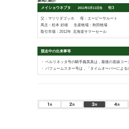
勝馬の紹介
メイショウネブタ
牡3
2011年3月11日生
父：マツリダゴッホ
母：エーピーサルート
馬主：松本 好雄
生産牧場：秋田牧場
取引市場：2012年
北海道サマーセール
競走中の出来事等
・
ベルリネッタ号の騎手義英真は，最後の直線コー
・
パフュームスター号は，「タイムオーバーによる