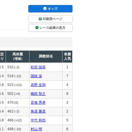
オッズ
印刷用ページ
レース結果の見方
推定
馬体重
単勝
調教師名
上り
人気
（増減）
6.5
532
松田 国英
1
(-2)
6.4
518
国枝 栄
7
(-12)
6.8
522
高野 友和
4
(+12)
6.6
502
梅田 智之
9
(+4)
6.5
470
音無 秀孝
3
(0)
6.4
462
角居 勝彦
2
(-2)
6.8
466
中竹 和也
5
(+12)
6.1
488
村山 明
6
(-10)