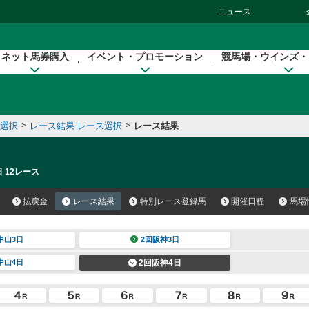
ニュース
ネット馬券購入
イベント・プロモーション
競馬場・ウインズ・
催選択
>
レース結果 レース選択
>
レース結果
 12レース
払戻金
レース結果
特別レース登録馬
開催日程
馬場
中山3日
2回阪神3日
中山4日
2回阪神4日