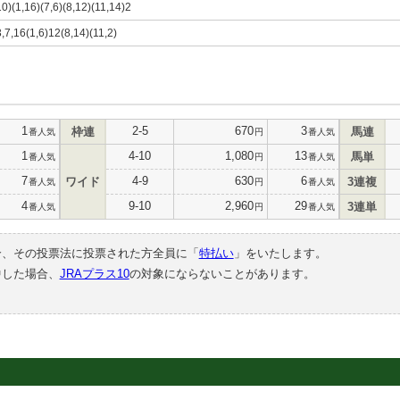
10)(1,16)(7,6)(8,12)(11,14)2
3,7,16(1,6)12(8,14)(11,2)
1
2-5
670
3
枠連
馬連
番人気
円
番人気
1
4-10
1,080
13
馬単
番人気
円
番人気
7
4-9
630
6
ワイド
3連複
番人気
円
番人気
4
9-10
2,960
29
3連単
番人気
円
番人気
合、その投票法に投票された方全員に「
特払い
」をいたします。
中した場合、
JRAプラス10
の対象にならないことがあります。