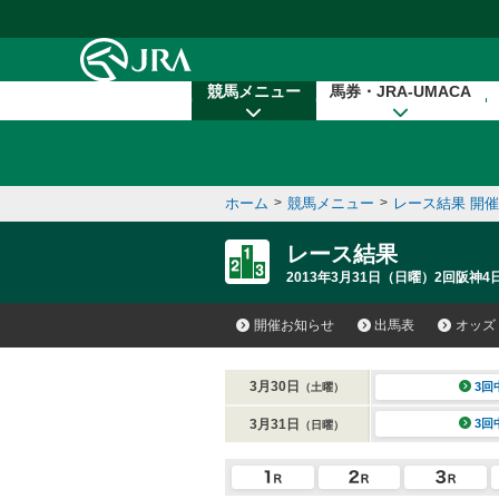
本文へ移動する
競馬メニュー
馬券・JRA-UMACA
ホーム
>
競馬メニュー
>
レース結果 開
レース結果
2013年3月31日（日曜）2回阪神4日
開催お知らせ
出馬表
オッズ
3月30日
3回
（土曜）
3月31日
3回
（日曜）