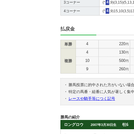
3コーナー
(*
4
,9)(3,15)(5,13,
4コーナー
(*
4
,9)15,10(3,5)1
払戻金
4
220
単勝
円
4
130
円
10
500
複勝
円
9
260
円
・
勝馬投票に的中された方がいない場
・
特定の馬番・組番に人気が著しく集
・
レースや騎手等につく記号
勝馬の紹介
ロングロウ
牡6
2007年3月30日生