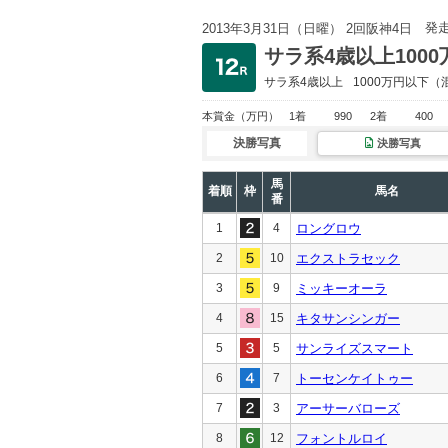
発
2013年3月31日（日曜） 2回阪神4日
サラ系4歳以上100
サラ系4歳以上
1000万円以下
（
本賞金
（万円）
1着
990
2着
400
決勝写真
決勝写真
馬
着順
枠
馬名
番
1
4
ロングロウ
2
10
エクストラセック
3
9
ミッキーオーラ
4
15
キタサンシンガー
5
5
サンライズスマート
6
7
トーセンケイトゥー
7
3
アーサーバローズ
8
12
フォントルロイ