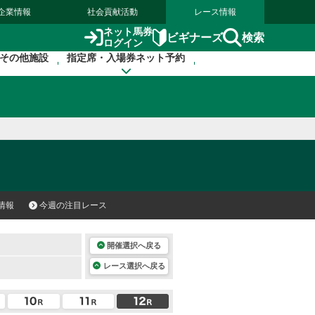
企業情報
社会貢献活動
レース情報
ネット馬券
検索
ビギナーズ
ログイン
その他施設
指定席・入場券ネット予約
情報
今週の注目レース
開催選択へ戻る
レース選択へ戻る