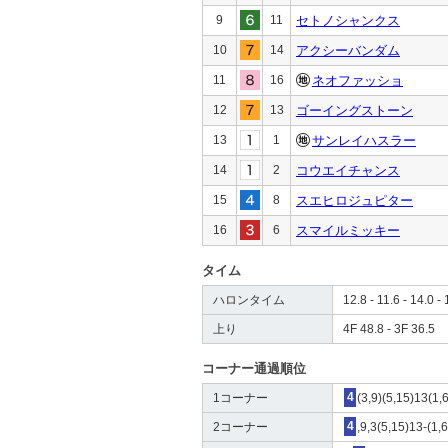
9
11
セトノシャンクス
10
14
アクシーバンダム
11
16
ネオファッショ
12
13
ゴーイングストーン
13
1
サンレイハスラー
14
2
コウエイチャンス
15
8
スエヒロジュピター
16
6
スマイルミッキー
タイム
ハロンタイム
12.8 - 11.6 - 14.0 - 
上り
4F 48.8 - 3F 36.5
コーナー通過順位
1コーナー
4
(3,9)(5,15)13(1,
2コーナー
4
,9,3(5,15)13-(1,