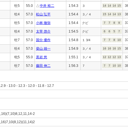
牡5
55.0
△
中井 裕二
1:54.3
3
３
14
14
14
15
牡4
57.0
松山 弘平
1:54.4
3
３／４
15
14
14
13
牡5
57.0
小林 徹弥
1:54.4
3
クビ
7
7
8
9
牡4
57.0
太宰 啓介
1:54.5
3
クビ
6
6
5
7
牡7
57.0
国分 優作
1:54.8
3
１ 3/4
7
7
8
10
牡4
57.0
柴山 雄一
1:54.9
3
３／４
16
16
16
15
牝5
55.0
黒岩 悠
1:55.1
3
３／４
12
12
12
13
牡7
57.0
藤田 伸二
1:56.3
3
７
7
7
10
10
12.9 - 13.0 - 12.3 - 12.0 - 11.8 - 12.7
6,16)(7,10)8,12,11,14-2
6,16)7,10(8,12)(11,14)2