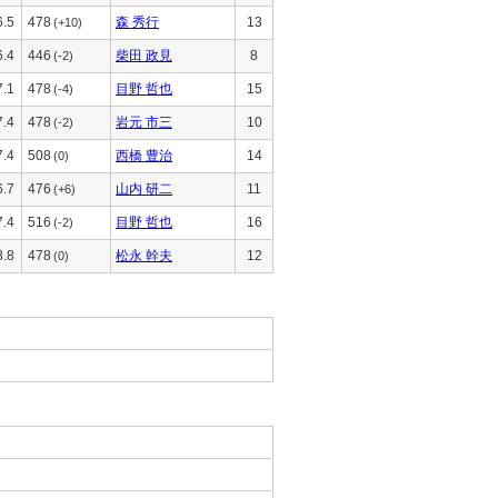
6.5
478
森 秀行
13
(+10)
6.4
446
柴田 政見
8
(-2)
7.1
478
目野 哲也
15
(-4)
7.4
478
岩元 市三
10
(-2)
7.4
508
西橋 豊治
14
(0)
6.7
476
山内 研二
11
(+6)
7.4
516
目野 哲也
16
(-2)
8.8
478
松永 幹夫
12
(0)