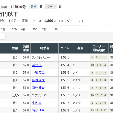
16時10分
走時刻：
天候
曇
ダート
良
0万円以下
1,800
混合）［指定］
定量
（ダート・右）
コース：
メートル
3着
250
4着
150
5着
99
負担
コーナー
性齢
騎手名
タイム
着差
重量
通過順位
牡6
57.0
D.バルジュー
1:53.1
3
1
1
1
1
牡6
57.0
浜中 俊
1:53.4
3
２
10
11
5
4
牡5
57.0
中舘 英二
1:53.5
3
クビ
2
2
2
2
牡4
57.0
藤岡 康太
1:53.5
3
アタマ
4
4
3
3
牡4
57.0
国分 恭介
1:53.6
3
１／２
4
4
5
5
せん5
57.0
C.デムーロ
1:53.7
3
３／４
10
10
10
8
牡4
57.0
小牧 太
1:53.7
3
アタマ
2
3
3
5
牡4
57.0
内田 博幸
1:53.8
3
１／２
13
12
12
12