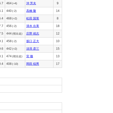
6.7
464
沖 芳夫
9
(+4)
6.1
440
高橋 隆
14
(-2)
6.4
468
松田 国英
8
(+2)
7.7
456
清水 出美
18
(-2)
7.5
444
庄野 靖志
12
(初出走)
9.1
458
坂口 正大
10
(-2)
9.6
442
須貝 彦三
15
(+2)
8.1
474
宮 徹
13
(初出走)
0.4
408
岡田 稲男
17
(-10)