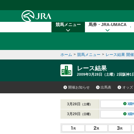
本文へ移動する
競馬メニュー
馬券・JRA-UMACA
ホーム
>
競馬メニュー
>
レース結果 開
レース結果
2009年3月28日（土曜）2回阪神1
開催お知らせ
出馬表
オッズ
3月28日
3回
（土曜）
3月29日
3回
（日曜）