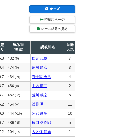
オッズ
印刷用ページ
レース結果の見方
推定
馬体重
単勝
調教師名
上り
人気
（増減）
5.8
432
松元 茂樹
7
(0)
6.4
474
角居 勝彦
3
(0)
6.7
434
五十嵐 忠男
4
(-4)
6.7
466
山内 研二
2
(0)
6.7
462
荒川 義之
6
(-2)
6.2
454
浅見 秀一
11
(+4)
6.0
444
阿部 新生
16
(-10)
6.7
486
橋口 弘次郎
5
(-6)
7.2
504
大久保 龍志
1
(+6)