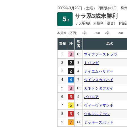
発
2009年3月28日（土曜） 2回阪神1日
サラ系3歳未勝利
サラ系3歳
未勝利
（混合）［指
本賞金
（万円）
1着
500
2着
200
馬
着順
枠
馬名
番
1
18
マイファーストラヴ
2
3
トパンガ
3
4
テイエムハリアー
4
7
ウインスカイハイ
5
16
カネトシタフガイ
6
5
ババロア
7
10
ヴィーヴァマンボ
8
6
ツルマルノホシ
9
14
ミッキースポット