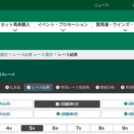
ニュース
ネット馬券購入
イベント・プロモーション
競馬場・ウインズ・
催選択
>
レース結果 レース選択
>
レース結果
日 5レース
払戻金
レース結果
特別レース登録馬
開催日程
馬場
中山1日
2回阪神1日
2回
中山2日
2回阪神2日
2回