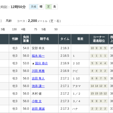
12時50分
走時刻：
天候
晴
芝
良
2,200
定］
馬齢
（芝・右）
コース：
メートル
3着
130
4着
75
5着
50
負担
コーナー
性齢
騎手名
タイム
着差
重量
通過順位
牝3
54.0
安部 幸夫
2:16.3
3
10
9
9
5
牡3
56.0
福永 祐一
2:16.5
3
１
1
1
1
1
牡3
53.0
▲
国分 恭介
2:16.9
3
２ 1/2
5
5
4
4
牡3
56.0
川田 将雅
2:16.9
3
クビ
4
4
3
2
牡3
56.0
吉田 隼人
2:17.1
3
１ 1/2
8
8
7
5
牡3
56.0
池添 謙一
2:17.1
3
アタマ
14
14
12
8
牡3
56.0
木村 健
2:17.2
3
１／２
15
15
15
12
牡3
56.0
小牧 太
2:17.3
3
３／４
9
9
9
7
牡3
56.0
岩田 康誠
2:17.3
3
ハナ
2
2
2
2