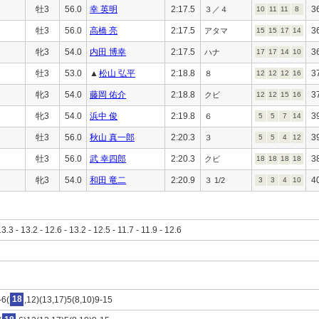
牡3
56.0
幸 英明
2:17.5
3
３／４
10
11
11
8
牡3
56.0
高橋 亮
2:17.5
3
アタマ
15
15
17
14
牝3
54.0
内田 博幸
2:17.5
3
ハナ
17
17
14
10
牡3
53.0
▲
松山 弘平
2:18.8
3
８
12
12
12
16
牝3
54.0
藤岡 佑介
2:18.8
3
クビ
12
12
15
16
牝3
54.0
浜中 俊
2:19.8
3
６
5
5
7
14
牡3
56.0
秋山 真一郎
2:20.3
3
３
5
5
4
12
牡3
56.0
武 幸四郎
2:20.3
3
クビ
18
18
18
18
牝3
54.0
和田 竜二
2:20.9
4
３ 1/2
3
3
4
10
13.3 - 13.2 - 12.6 - 13.2 - 12.5 - 11.7 - 11.9 - 12.6
-6(
18
,12)(13,17)5(8,10)9-15