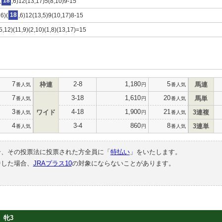
(
18
,6)12(13,17)5(8,10)9-15
16)(
18
,6)12(13,5)9(10,17)8-15
5,12)(11,9)(2,10)(1,8)(13,17)=15
7
2-8
1,180
5
枠連
馬連
番人気
円
番人気
7
3-18
1,610
20
馬単
番人気
円
番人気
3
4-18
1,900
21
ワイド
3連複
番人気
円
番人気
4
3-4
860
8
3連単
番人気
円
番人気
合、その投票法に投票された方全員に「
特払い
」をいたします。
中した場合、
JRAプラス10
の対象にならないことがあります。
牝3