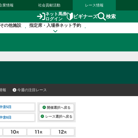
企業情報
社会貢献活動
レース情報
ネット馬券
検索
ビギナーズ
ログイン
その他施設
指定席・入場券ネット予約
情報
今週の注目レース
中京5日
開催選択へ戻る
レース選択へ戻る
中京6日