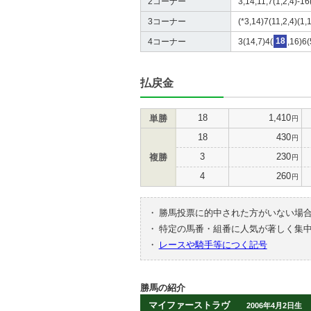
2コーナー
3,14,11,7(1,2,4)-16
3コーナー
(*3,14)7(11,2,4)(1,
4コーナー
3(14,7)4(
18
,16)6(
払戻金
18
1,410
単勝
円
18
430
円
3
230
複勝
円
4
260
円
・
勝馬投票に的中された方がいない場
・
特定の馬番・組番に人気が著しく集
・
レースや騎手等につく記号
勝馬の紹介
マイファーストラヴ
2006年4月2日生