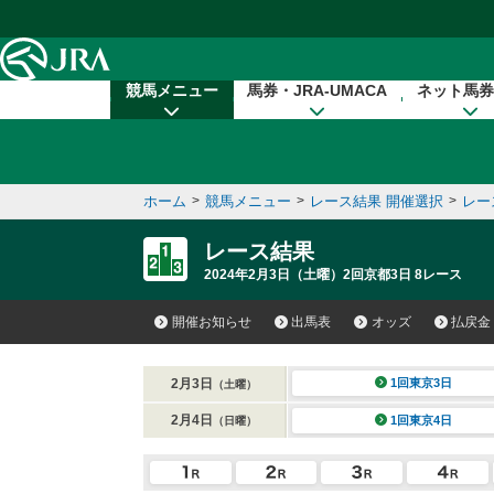
本文へ移動する
競馬メニュー
馬券・JRA-UMACA
ネット馬券
ホーム
>
競馬メニュー
>
レース結果 開催選択
>
レー
レース結果
2024年2月3日（土曜）2回京都3日 8レース
開催お知らせ
出馬表
オッズ
払戻金
2月3日
1回東京3日
（土曜）
2月4日
1回東京4日
（日曜）