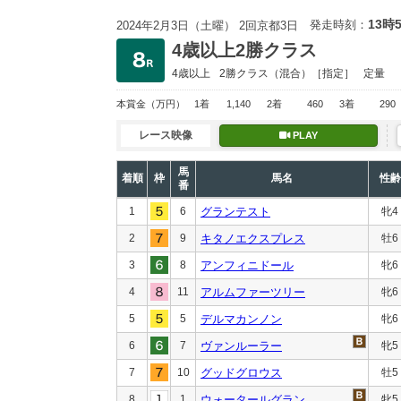
13時
発走時刻：
2024年2月3日（土曜） 2回京都3日
4歳以上2勝クラス
4歳以上
2勝クラス
（混合）［指定］
定量
本賞金
（万円）
1着
1,140
2着
460
3着
290
レース映像
PLAY
馬
着順
枠
馬名
性齢
番
1
6
グランテスト
牝4
2
9
キタノエクスプレス
牡6
3
8
アンフィニドール
牝6
4
11
アルムファーツリー
牝6
5
5
デルマカンノン
牝6
6
7
ヴァンルーラー
牝5
7
10
グッドグロウス
牡5
8
1
ウォータールグラン
牝5