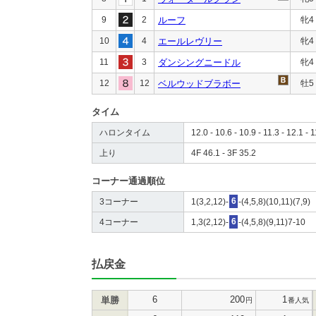
9
2
ルーフ
牝4
10
4
エールレヴリー
牝4
11
3
ダンシングニードル
牝4
12
12
ベルウッドブラボー
牡5
タイム
ハロンタイム
12.0 - 10.6 - 10.9 - 11.3 - 12.1 - 
上り
4F 46.1 - 3F 35.2
コーナー通過順位
3コーナー
1(3,2,12)-
6
-(4,5,8)(10,11)(7,9)
4コーナー
1,3(2,12)-
6
-(4,5,8)(9,11)7-10
払戻金
6
200
1
単勝
円
番人気