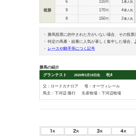
6
110
1
円
番人気
9
170
4
複勝
円
番人気
8
150
2
円
番人気
・
勝馬投票に的中された方がいない場合、その投票
・
特定の馬番・組番に人気が著しく集中した場合、
・
レースや騎手等につく記号
勝馬の紹介
グランテスト
牝4
2020年3月19日生
父：ロードカナロア
母：オーヴィレール
馬主：下河辺 隆行
生産牧場：下河辺牧場