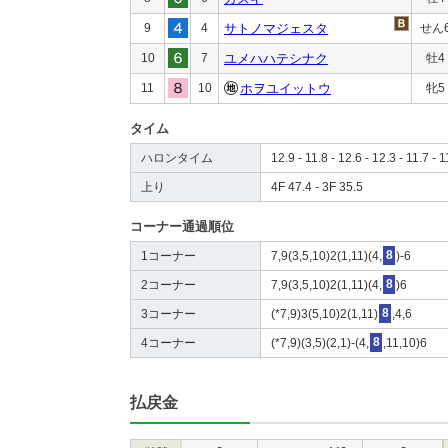
9
4
サトノマジェスタ
せん
10
7
ユメハハテシナク
牡4
11
10
ホヲユイットウ
牝5
タイム
ハロンタイム
12.9 - 11.8 - 12.6 - 12.3 - 11.7 - 1
上り
4F 47.4 - 3F 35.5
コーナー通過順位
1コーナー
7,9(3,5,10)2(1,11)(4,
8
)-6
2コーナー
7,9(3,5,10)2(1,11)(4,
8
)6
3コーナー
(*7,9)3(5,10)2(1,11)
8
,4,6
4コーナー
(*7,9)(3,5)(2,1)-(4,
8
,11,10)6
払戻金