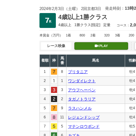
13時
発走時刻：
2024年2月3日（土曜） 2回京都3日
4歳以上1勝クラス
2,
4歳以上
1勝クラス
[指定]
定量
コース：
本賞金
（万円）
1着
800
2着
320
3着
200
レース映像
PLAY
馬
着順
枠
馬名
性齢
番
1
8
ブリタニア
牡4
2
1
ワンダイレクト
牡4
3
3
アウフヘーベン
牝4
4
2
タガノトラリア
牝4
5
9
ラスハンメル
牡4
6
11
レジェンドシップ
牡4
7
5
マテンロウボンド
牡5
8
6
カズキ
牡4