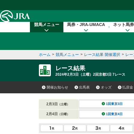
本文へ移動する
競馬メニュー
馬券・JRA-UMACA
ネット馬券
ホーム
>
競馬メニュー
>
レース結果 開催選択
>
レー
レース結果
2024年2月3日（土曜）2回京都3日 7レース
開催お知らせ
出馬表
オッズ
払戻金
2月3日
1回東京3日
（土曜）
2月4日
1回東京4日
（日曜）