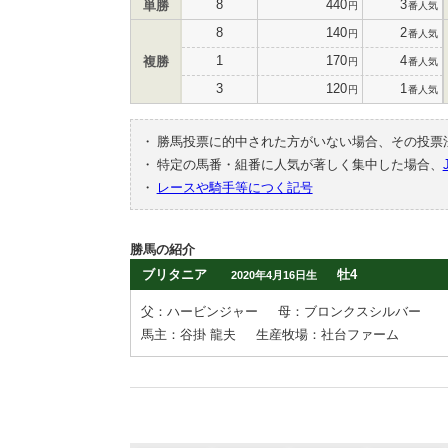
8
440
3
単勝
円
番人気
8
140
2
円
番人気
1
170
4
複勝
円
番人気
3
120
1
円
番人気
・
勝馬投票に的中された方がいない場合、その投票
・
特定の馬番・組番に人気が著しく集中した場合、
・
レースや騎手等につく記号
勝馬の紹介
ブリタニア
牡4
2020年4月16日生
父：ハービンジャー
母：ブロンクスシルバー
馬主：谷掛 龍夫
生産牧場：社台ファーム