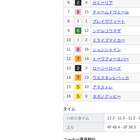
6
4
カミーリア
7
15
チャームドヴェール
8
1
ブレイヴフィート
9
12
シゲルコウマザ
10
2
ドライブマイカー
11
16
シュンシャイン
12
14
トーワフォーエバー
13
3
ロージーローズ
14
13
ウエスタンレベッカ
15
10
アマストレ
16
9
タガノグッピー
タイム
ハロンタイム
12.3 - 11.0 - 11.2 - 
上り
4F 48.4 - 3F 36.3
コーナー通過順位