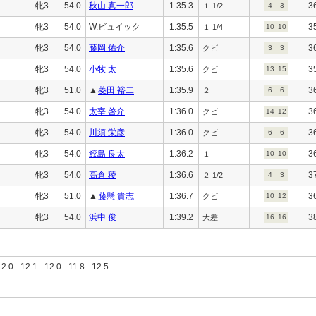
牝3
54.0
秋山 真一郎
1:35.3
3
１ 1/2
4
3
牝3
54.0
W.ビュイック
1:35.5
3
１ 1/4
10
10
牝3
54.0
藤岡 佑介
1:35.6
3
クビ
3
3
牝3
54.0
小牧 太
1:35.6
3
クビ
13
15
牝3
51.0
▲
菱田 裕二
1:35.9
3
２
6
6
牝3
54.0
太宰 啓介
1:36.0
3
クビ
14
12
牝3
54.0
川須 栄彦
1:36.0
3
クビ
6
6
牝3
54.0
鮫島 良太
1:36.2
3
１
10
10
牝3
54.0
高倉 稜
1:36.6
3
２ 1/2
4
3
牝3
51.0
▲
藤懸 貴志
1:36.7
3
クビ
10
12
牝3
54.0
浜中 俊
1:39.2
3
大差
16
16
12.0 - 12.1 - 12.0 - 11.8 - 12.5