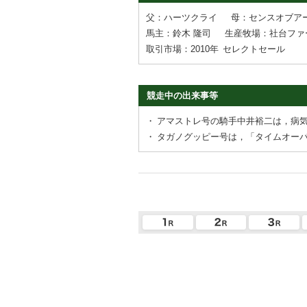
父：ハーツクライ
母：センスオブア
馬主：鈴木 隆司
生産牧場：社台ファ
取引市場：2010年
セレクトセール
競走中の出来事等
・
アマストレ号の騎手中井裕二は，病
・
タガノグッピー号は，「タイムオー