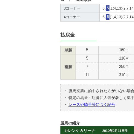
3コーナー
6,
5
,1(4,13)(2,7,1
4コーナー
6,
5
(1,4,13)(2,7,1
払戻金
5
160
単勝
円
5
110
円
7
250
複勝
円
11
310
円
・
勝馬投票に的中された方がいない場
・
特定の馬番・組番に人気が著しく集
・
レースや騎手等につく記号
勝馬の紹介
カレンケカリーナ
2010年2月11日生