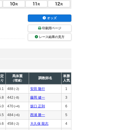
オッズ
印刷用ページ
レース結果の見方
推定
馬体重
単勝
調教師名
上り
人気
（増減）
6.1
488
安田 隆行
1
(-2)
5.8
442
藤岡 健一
3
(-8)
5.0
470
坂口 正則
6
(+4)
6.5
484
西浦 勝一
5
(+6)
5.6
458
大久保 龍志
4
(-2)