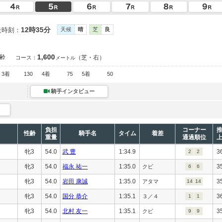
12時35分
走時刻：
天候
晴
芝
良
1,600
齢
（芝・右）
コース：
メートル
3着
130
4着
75
5着
50
騎手インタビュー
負担
コーナー
性齢
騎手名
タイム
着差
重量
通過順位
牝3
54.0
武 豊
1:34.9
3
2
2
牝3
54.0
福永 祐一
1:35.0
3
クビ
6
6
牝3
54.0
岩田 康誠
1:35.0
3
アタマ
14
14
牝3
54.0
国分 恭介
1:35.1
3
３／４
1
1
牝3
54.0
北村 友一
1:35.1
3
クビ
9
9