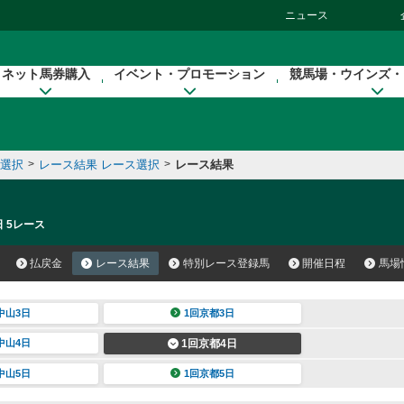
ニュース
ネット馬券購入
イベント・プロモーション
競馬場・ウインズ・
催選択
>
レース結果 レース選択
>
レース結果
日 5レース
払戻金
レース結果
特別レース登録馬
開催日程
馬場
中山3日
1回京都3日
中山4日
1回京都4日
中山5日
1回京都5日