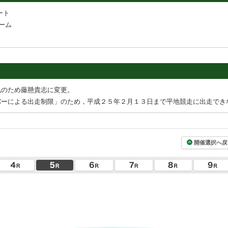
ート
ーム
気のため藤懸貴志に変更。
バーによる出走制限」のため，平成２５年２月１３日まで平地競走に出走でき
開催選択へ戻