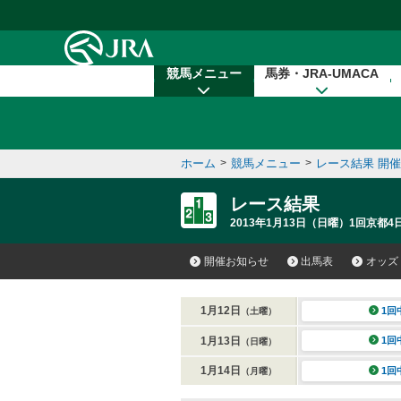
本文へ移動する
競馬メニュー
馬券・JRA-UMACA
ホーム
>
競馬メニュー
>
レース結果 開
レース結果
2013年1月13日（日曜）1回京都4
開催お知らせ
出馬表
オッズ
1月12日
1回
（土曜）
1月13日
1回
（日曜）
1月14日
1回
（月曜）