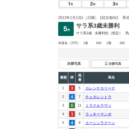
発
2013年1月13日（日曜） 1回京都4日
サラ系3歳未勝利
サラ系3歳
未勝利
牝［指定］
馬
本賞金
（万円）
1着
500
2着
200
決勝写真
決勝写真
馬
着順
枠
馬名
番
1
5
カレンケカリーナ
2
7
チェネレントラ
3
11
ミラクルラヴィ
4
6
ラッキーマンボ
5
8
エーシンラクーン