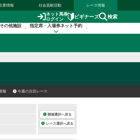
企業情報
社会貢献活動
レース情報
ネット馬券
検索
ビギナーズ
ログイン
その他施設
指定席・入場券ネット予約
情報
今週の注目レース
開催選択へ戻る
レース選択へ戻る