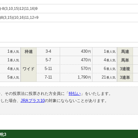
4)-8(3,10,15)12(11,16)9
4)8(3,15)(10,16)11,12=9
1
3-4
430
1
枠連
馬連
番人気
円
番人気
1
5-7
470
4
馬単
番人気
円
番人気
4
5-11
570
6
ワイド
3連複
番人気
円
番人気
5
7-11
1,790
21
3連単
番人気
円
番人気
合、その投票法に投票された方全員に「
特払い
」をいたします。
中した場合、
JRAプラス10
の対象にならないことがあります。
牝3