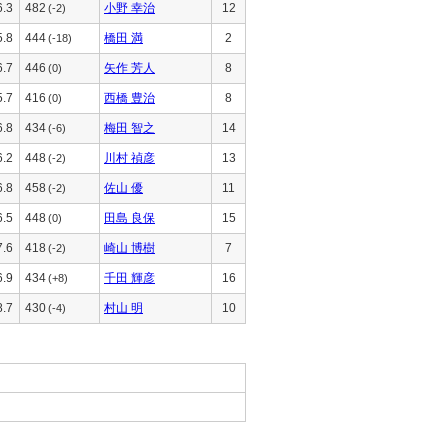
6.3
482
小野 幸治
12
(-2)
5.8
444
橋田 満
2
(-18)
6.7
446
矢作 芳人
8
(0)
5.7
416
西橋 豊治
8
(0)
6.8
434
梅田 智之
14
(-6)
6.2
448
川村 禎彦
13
(-2)
6.8
458
佐山 優
11
(-2)
6.5
448
田島 良保
15
(0)
7.6
418
崎山 博樹
7
(-2)
6.9
434
千田 輝彦
16
(+8)
8.7
430
村山 明
10
(-4)