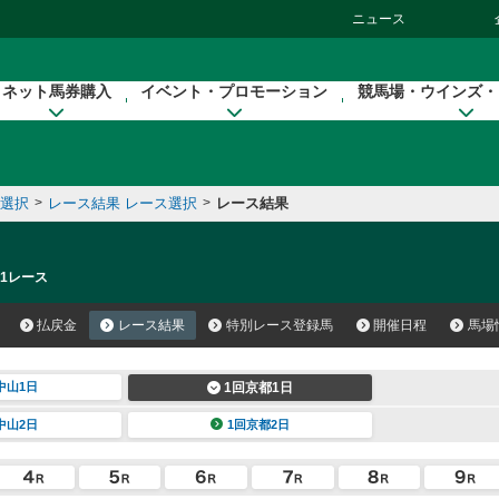
ニュース
ネット馬券購入
イベント・プロモーション
競馬場・ウインズ・
催選択
>
レース結果 レース選択
>
レース結果
 1レース
払戻金
レース結果
特別レース登録馬
開催日程
馬場
中山1日
1回京都1日
中山2日
1回京都2日