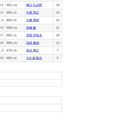
0.3
482
橋口 弘次郎
14
(+2)
0.2
480
中尾 秀正
15
(-2)
1.4
464
大橋 勇樹
13
(-4)
9.9
508
高橋 隆
11
(+2)
0.7
480
安田 伊佐夫
16
(-2)
0.8
498
池添 兼雄
12
(+2)
1.2
476
長浜 博之
7
(-4)
3.9
486
大久保 龍志
5
(-6)