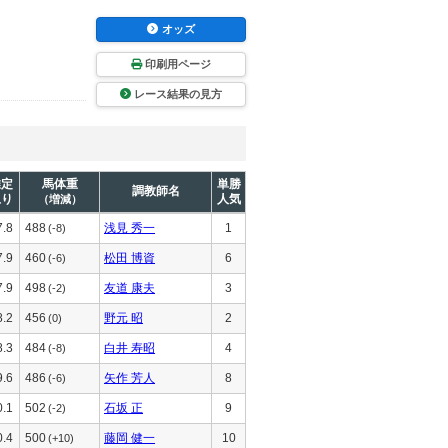
オッズ
印刷用ページ
レース結果の見方
推定
馬体重
単勝
調教師名
上り
人気
（増減）
7.8
488
浅見 秀一
1
(-8)
7.9
460
松田 博資
6
(-6)
7.9
498
友道 康夫
3
(-2)
8.2
456
野元 昭
2
(0)
8.3
484
白井 寿昭
4
(-8)
9.6
486
矢作 芳人
8
(-6)
0.1
502
石坂 正
9
(-2)
0.4
500
藤岡 健一
10
(+10)