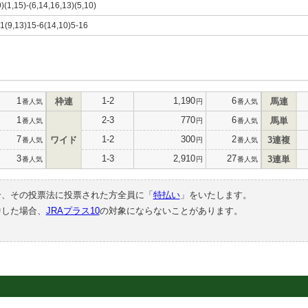
9)(1,15)-(6,14,16,13)(5,10)
7,1(9,13)15-6(14,10)5-16
1
1-2
1,190
6
枠連
馬連
番人気
円
番人気
1
2-3
770
6
馬単
番人気
円
番人気
7
1-2
300
2
ワイド
3連複
番人気
円
番人気
3
1-3
2,910
27
3連単
番人気
円
番人気
合、その投票法に投票された方全員に「
特払い
」をいたします。
中した場合、
JRAプラス10
の対象にならないことがあります。