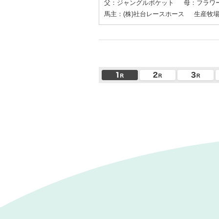
父：ジャングルポケット
母：フラワ
馬主：(株)社台レースホース
生産牧