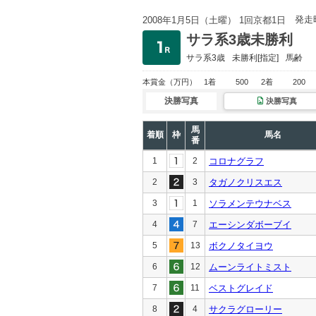
発走
2008年1月5日（土曜） 1回京都1日
サラ系3歳未勝利
サラ系3歳
未勝利
[指定]
馬齢
本賞金
（万円）
1着
500
2着
200
決勝写真
決勝写真
馬
着順
枠
馬名
番
1
2
コロナグラフ
2
3
タガノクリスエス
3
1
ソラメンテウナベス
4
7
エーシンダボーブイ
5
13
ボクノタイヨウ
6
12
ムーンライトミスト
7
11
ベストグレイド
8
4
サクラグローリー