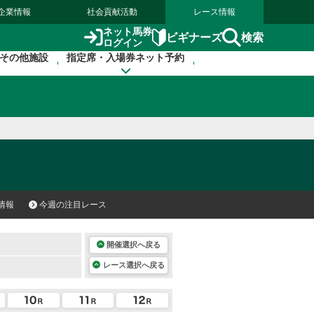
企業情報
社会貢献活動
レース情報
ネット馬券
検索
ビギナーズ
ログイン
その他施設
指定席・入場券ネット予約
情報
今週の注目レース
開催選択へ戻る
レース選択へ戻る