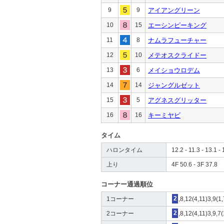
9
9
アイアングリーン
10
15
エーシンピーキング
11
8
ナムラフューチャー
12
10
メテオスクライドー
13
6
メイショウロデム
14
14
ジャングルゼット
15
5
アグネスグリッター
16
16
キーミヤビ
タイム
ハロンタイム
12.2 - 11.3 - 13.1 - 
上り
4F 50.6 - 3F 37.8
コーナー通過順位
1コーナー
2
,8,12(4,11)3,9(1
2コーナー
2
,8,12(4,11)3,9,7