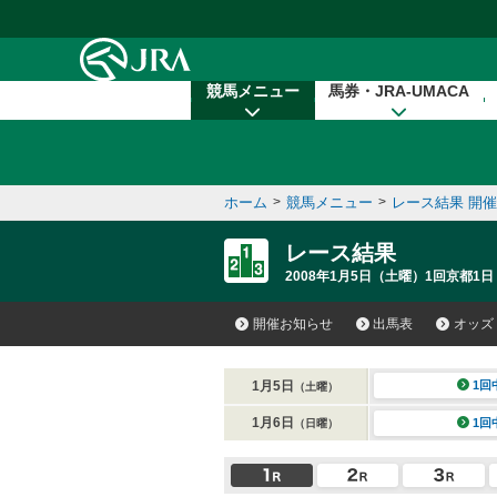
本文へ移動する
競馬メニュー
馬券・JRA-UMACA
ホーム
>
競馬メニュー
>
レース結果 開
レース結果
2008年1月5日（土曜）1回京都1日
開催お知らせ
出馬表
オッズ
1月5日
1回
（土曜）
1月6日
1回
（日曜）