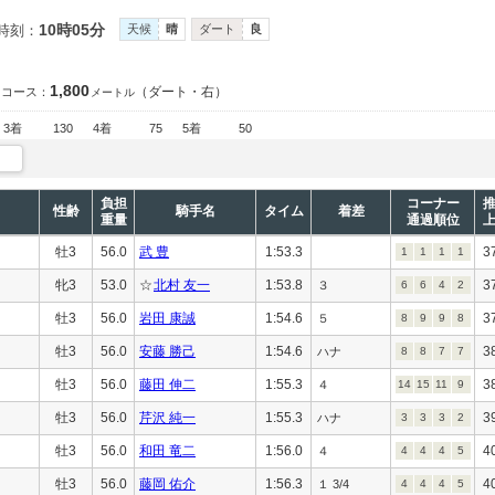
10時05分
時刻：
天候
晴
ダート
良
1,800
（ダート・右）
コース：
メートル
3着
130
4着
75
5着
50
負担
コーナー
性齢
騎手名
タイム
着差
重量
通過順位
牡3
56.0
武 豊
1:53.3
3
1
1
1
1
牝3
53.0
☆
北村 友一
1:53.8
3
３
6
6
4
2
牡3
56.0
岩田 康誠
1:54.6
3
５
8
9
9
8
牡3
56.0
安藤 勝己
1:54.6
3
ハナ
8
8
7
7
牡3
56.0
藤田 伸二
1:55.3
3
４
14
15
11
9
牡3
56.0
芹沢 純一
1:55.3
3
ハナ
3
3
3
2
牡3
56.0
和田 竜二
1:56.0
4
４
4
4
4
5
牡3
56.0
藤岡 佑介
1:56.3
4
１ 3/4
4
4
4
5