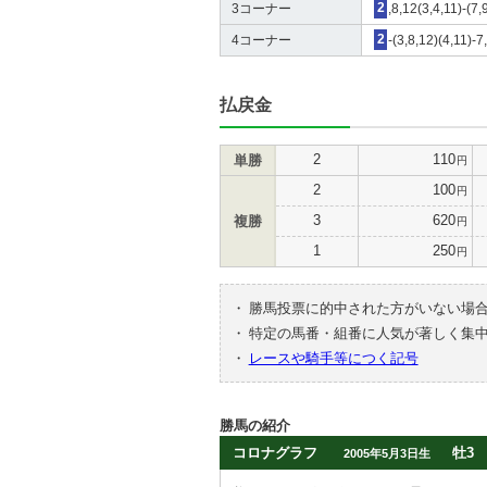
3コーナー
2
,8,12(3,4,11)-(7,
4コーナー
2
-(3,8,12)(4,11)-
払戻金
2
110
単勝
円
2
100
円
3
620
複勝
円
1
250
円
・
勝馬投票に的中された方がいない場
・
特定の馬番・組番に人気が著しく集
・
レースや騎手等につく記号
勝馬の紹介
コロナグラフ
牡3
2005年5月3日生